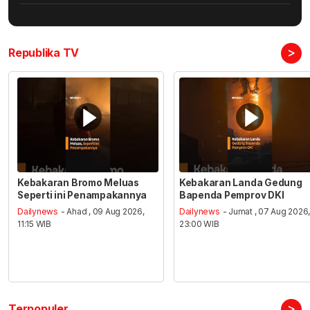
>
Republika TV
Kebakaran Bromo Meluas
Kebakaran Landa Gedung
Seperti ini Penampakannya
Bapenda Pemprov DKI
Dailynews
- Ahad , 09 Aug 2026,
Dailynews
- Jumat , 07 Aug 2026
11:15 WIB
23:00 WIB
>
Terpopuler