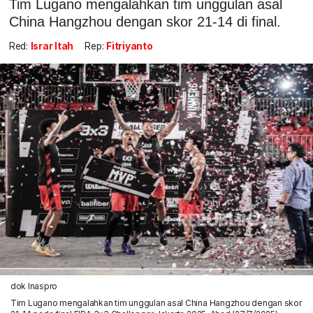
Tim Lugano mengalahkan tim unggulan asal
China Hangzhou dengan skor 21-14 di final.
Red:
Israr Itah
Rep:
Fitriyanto
dok Inaspro
Tim Lugano mengalahkan tim unggulan asal China Hangzhou dengan skor