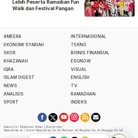
Lebih Peserta Ramaikan Fun
Walk dan Festival Pangan
AMEERA
INTERNASIONAL
EKONOMI SYARIAH
TEKNO
SKOR
BISNIS FINANSIAL
KHAZANAH
ESGNOW
IQRA
VISUAL
ISLAM DIGEST
ENGLISH
NEWS
TV
ANALISIS
RAMADHAN
SPORT
INDEKS
About Us
|
Pedoman Siber
|
Disclaimer
Republika.id
|
Ihram.republika.co.id
|
Retizen.id
|
Rejabar.co.id
|
Rejogja.co.id
|