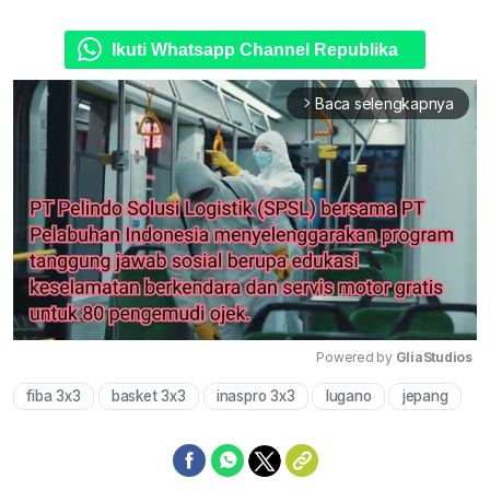
Ikuti Whatsapp Channel Republika
Baca selengkapnya
arrow_forward_ios
Powered by 
GliaStudios
fiba 3x3
basket 3x3
inaspro 3x3
lugano
jepang
Mute