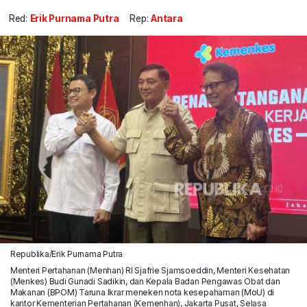
Red:
Erik Purnama Putra
Rep:
Antara
Republika/Erik Purnama Putra
Menteri Pertahanan (Menhan) RI Sjafrie Sjamsoeddin, Menteri Kesehatan
(Menkes) Budi Gunadi Sadikin, dan Kepala Badan Pengawas Obat dan
Makanan (BPOM) Taruna Ikrar meneken nota kesepahaman (MoU) di
kantor Kementerian Pertahanan (Kemenhan), Jakarta Pusat, Selasa