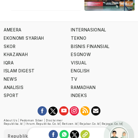
AMEERA
INTERNASIONAL
EKONOMI SYARIAH
TEKNO
SKOR
BISNIS FINANSIAL
KHAZANAH
ESGNOW
IQRA
VISUAL
ISLAM DIGEST
ENGLISH
NEWS
TV
ANALISIS
RAMADHAN
SPORT
INDEKS
About Us
|
Pedoman Siber
|
Disclaimer
Republika.id
|
Ihram.republika.co.id
|
Retizen.id
|
Rejabar.co.id
|
Rejogja.co.id
|
Republika telah diverifikasi oleh Dewan Pers