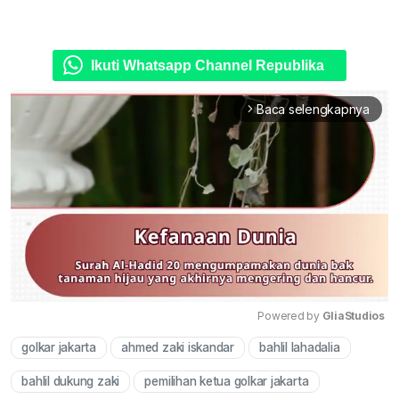
Ikuti Whatsapp Channel Republika
Baca selengkapnya
arrow_forward_ios
Powered by 
GliaStudios
golkar jakarta
ahmed zaki iskandar
bahlil lahadalia
Mute
bahlil dukung zaki
pemilihan ketua golkar jakarta