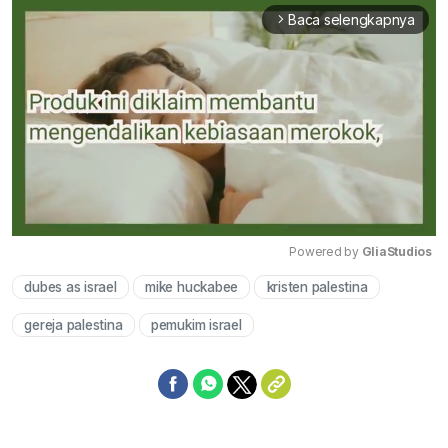
Baca selengkapnya
arrow_forward_ios
Powered by 
GliaStudios
dubes as israel
mike huckabee
kristen palestina
Mute
gereja palestina
pemukim israel