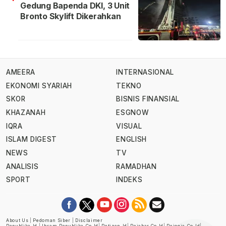
Gedung Bapenda DKI, 3 Unit
Bronto Skylift Dikerahkan
AMEERA
INTERNASIONAL
EKONOMI SYARIAH
TEKNO
SKOR
BISNIS FINANSIAL
KHAZANAH
ESGNOW
IQRA
VISUAL
ISLAM DIGEST
ENGLISH
NEWS
TV
ANALISIS
RAMADHAN
SPORT
INDEKS
About Us
|
Pedoman Siber
|
Disclaimer