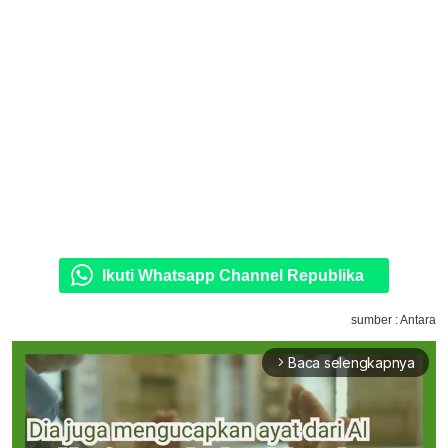
Ikuti Whatsapp Channel Republika
sumber : Antara
Baca selengkapnya
arrow_forward_ios