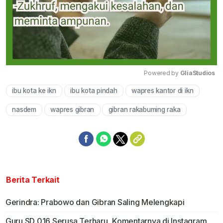
Powered by 
GliaStudios
ibu kota ke ikn
ibu kota pindah
wapres kantor di ikn
Mute
nasdem
wapres gibran
gibran rakabuming raka
Berita Terkait
Gerindra: Prabowo dan Gibran Saling Melengkapi
Guru SD 016 Serusa Terharu, Komentarnya di Instagram