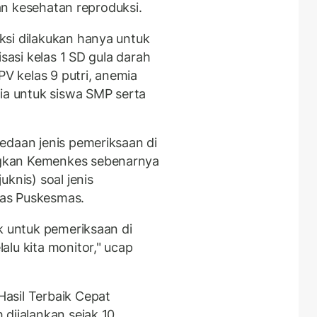
dan kesehatan reproduksi.
ksi dilakukan hanya untuk
isasi kelas 1 SD gula darah
PV kelas 9 putri, anemia
mia untuk siswa SMP serta
edaan jenis pemeriksaan di
gkan Kemenkes sebenarnya
knis) soal jenis
as Puskesmas.
k untuk pemeriksaan di
lu kita monitor," ucap
asil Terbaik Cepat
dijalankan sejak 10