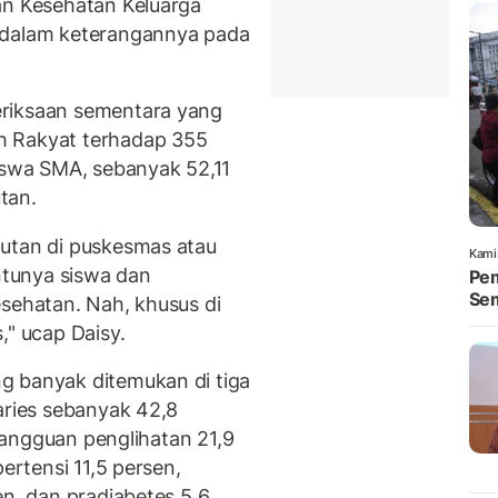
an Kesehatan Keluarga
 dalam keterangannya pada
eriksaan sementara yang
ah Rakyat terhadap 355
siswa SMA, sebanyak 52,11
tan.
jutan di puskesmas atau
Kami
entunya siswa dan
Pem
Se
esehatan. Nah, khusus di
," ucap Daisy.
g banyak ditemukan di tiga
aries sebanyak 42,8
 gangguan penglihatan 21,9
pertensi 11,5 persen,
en, dan pradiabetes 5,6