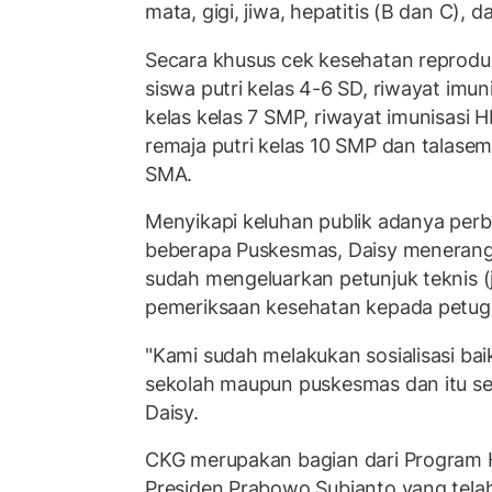
mata, gigi, jiwa, hepatitis (B dan C), 
Secara khusus cek kesehatan reprodu
siswa putri kelas 4-6 SD, riwayat imun
kelas kelas 7 SMP, riwayat imunisasi H
remaja putri kelas 10 SMP dan talase
SMA.
Menyikapi keluhan publik adanya perb
beberapa Puskesmas, Daisy meneran
sudah mengeluarkan petunjuk teknis (ju
pemeriksaan kesehatan kepada petug
"Kami sudah melakukan sosialisasi bai
sekolah maupun puskesmas dan itu sela
Daisy.
CKG merupakan bagian dari Program H
Presiden Prabowo Subianto yang telah 