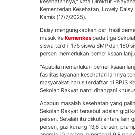
kesehatannya," kata Direktur Pelayan
Kementerian Kesehatan, Lovely Daisy
Kamis (17/7/2025).
Daisy mengungkapkan dari hasil pem
masuk ke
Kemenkes
pada tiga Sekol
siswa terdiri 175 siswa SMP dan 180 
persen memerlukan pemeriksaan lanju
"Apabila memerlukan pemeriksaan lan
fasilitas layanan kesehatan lainnya t
masyarakat harus terdaftar di BPJS K
Sekolah Rakyat nanti ditangani khusus
Adapun masalah kesehatan yang palin
Sekolah Rakyat tersebut adalah gigi k
persen. Setelah itu diikuti antara lain
persen, gizi kurang 13,8 persen, prahi
anemia 10 persen, hipertensi 9,8 pers