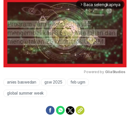
Baca selengkapnya
arrow_forward_ios
Powered by 
GliaStudios
anies baswedan
gsw 2025
feb ugm
Mute
global summer week