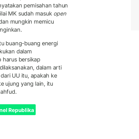
enyatakan pemisahan tahun
nilai MK sudah masuk
open
 dan mungkin memicu
inginkan.
itu buang-buang energi
lakukan dalam
p harus bersikap
 dilaksanakan, dalam arti
dari UU itu, apakah ke
 ujung yang lain, itu
 Mahfud.
nel Republika