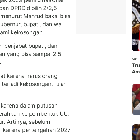
dan DPRD dipilih 2/2,5
i menurut Mahfud bakal bisa
bernur, bupati, dan wali
alami kekosongan.
, penjabat bupati, dan
an yang bisa sampai 2,5
Kami
.
Tru
Amu
bat karena harus orang
n terjadi kekosongan," ujar
 karena dalam putusan
iserahkan ke pembentuk UU,
r. Artinya, sebelum
i karena pertengahan 2027