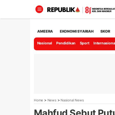
AMEERA
EKONOMI SYARIAH
SKOR
Nasional
Pendidikan
Sport
Internasiona
>
>
Home
News
Nasional News
Mahfud Sebut Put