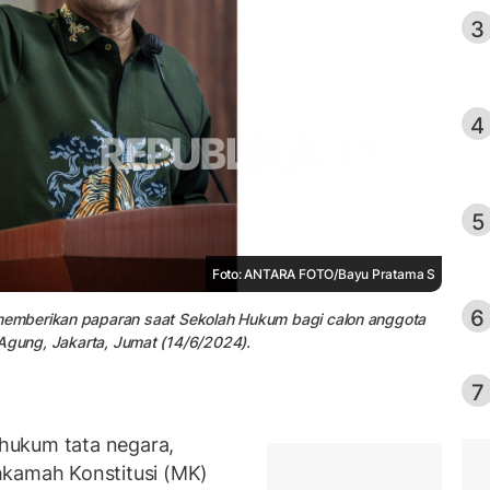
3
4
5
Foto: ANTARA FOTO/Bayu Pratama S
6
emberikan paparan saat Sekolah Hukum bagi calon anggota
ng Agung, Jakarta, Jumat (14/6/2024).
7
hukum tata negara,
amah Konstitusi (MK)