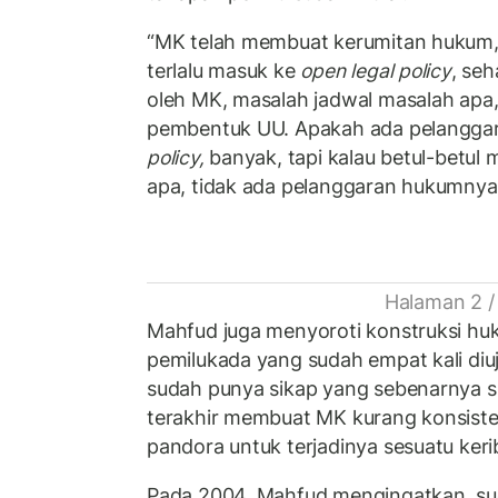
“MK telah membuat kerumitan hukum,
terlalu masuk ke
open legal policy
, seh
oleh MK, masalah jadwal masalah apa
pembentuk UU. Apakah ada pelangga
policy,
banyak, tapi kalau betul-betul 
apa, tidak ada pelanggaran hukumnya,
Halaman 2 /
Mahfud juga menyoroti konstruksi hu
pemilukada yang sudah empat kali diu
sudah punya sikap yang sebenarnya s
terakhir membuat MK kurang konsist
pandora untuk terjadinya sesuatu keri
Pada 2004, Mahfud mengingatkan, s