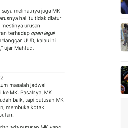
 saya melihatnya juga MK
arusnya hal itu tidak diatur
, mestinya urusan
ran terhadap
open legal
melanggar UUD, kalau ini
” ujar Mahfud.
 2
kum masalah jadwal
ji ke MK. Pasalnya, MK
udah baik, tapi putusan MK
en, membuka kotak
butan.
udah ada putusan MK yang