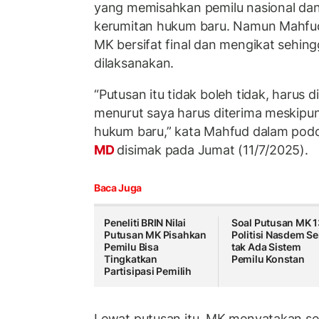
yang memisahkan pemilu nasional da
kerumitan hukum baru. Namun Mahfu
MK bersifat final dan mengikat sehing
dilaksanakan.
“Putusan itu tidak boleh tidak, harus 
menurut saya harus diterima meskipu
hukum baru,” kata Mahfud dalam podc
MD
disimak pada Jumat (11/7/2025).
Baca Juga
Peneliti BRIN Nilai
Soal Putusan MK 1
Putusan MK Pisahkan
Politisi Nasdem Se
Pemilu Bisa
tak Ada Sistem
Tingkatkan
Pemilu Konstan
Partisipasi Pemilih
Lewat putusan itu, MK menyatakan se