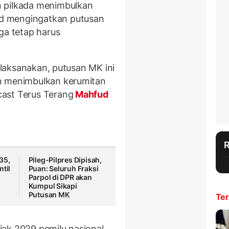
n pilkada menimbulkan
d mengingatkan putusan
ga tetap harus
dilaksanakan, putusan MK ini
n menimbulkan kerumitan
ast Terus Terang
Mahfud
35,
Pileg-Pilpres Dipisah,
ntil
Puan: Seluruh Fraksi
Parpol di DPR akan
Kumpul Sikapi
Putusan MK
Ter
jak 2029 pemilu nasional