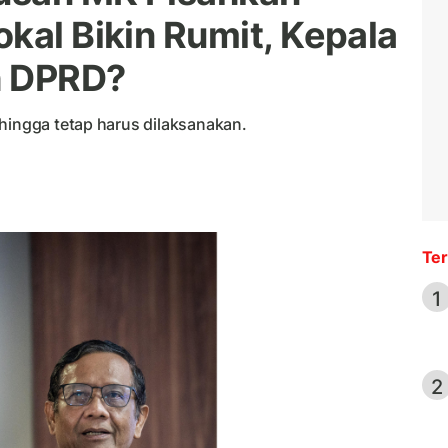
kal Bikin Rumit, Kepala
ih DPRD?
ehingga tetap harus dilaksanakan.
Ter
1
2