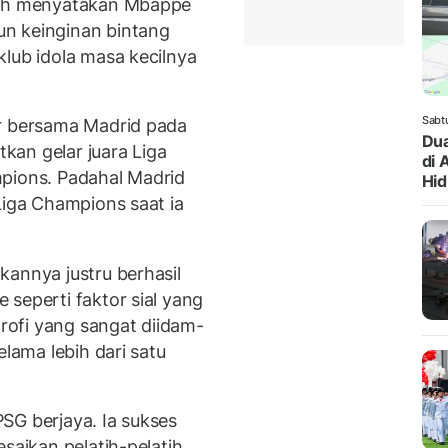
ah menyatakan Mbappe
n keinginan bintang
lub idola masa kecilnya
Sabt
ar bersama Madrid pada
Dua
an gelar juara Liga
di 
mpions. Padahal Madrid
Hi
Liga Champions saat ia
kannya justru berhasil
seperti faktor sial yang
ofi yang sangat diidam-
elama lebih dari satu
SG berjaya. Ia sukses
saikan pelatih-pelatih