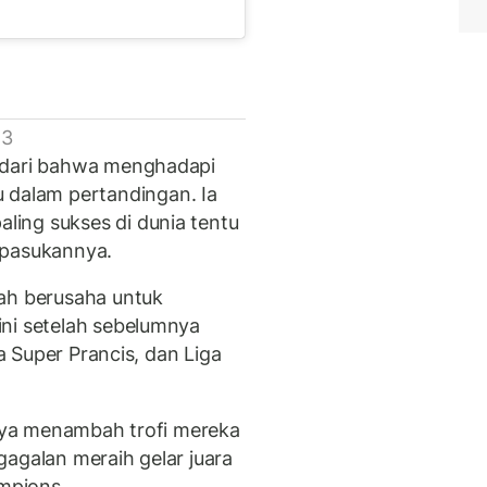
 3
adari bahwa menghadapi
alam pertandingan. Ia
ing sukses di dunia tentu
 pasukannya.
gah berusaha untuk
ni setelah sebelumnya
la Super Prancis, dan Liga
paya menambah trofi mereka
gagalan meraih gelar juara
ampions.