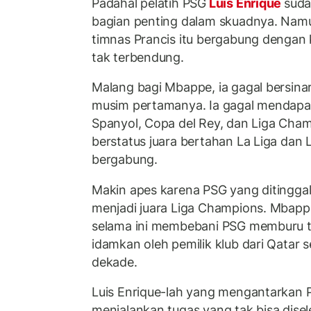
Padahal pelatih PSG
Luis Enrique
sud
bagian penting dalam skuadnya. Namu
timnas Prancis itu bergabung dengan k
tak terbendung.
Malang bagi Mbappe, ia gagal bersin
musim pertamanya. Ia gagal mendapatk
Spanyol, Copa del Rey, dan Liga Cha
berstatus juara bertahan La Liga dan 
bergabung.
Makin apes karena PSG yang ditinggal
menjadi juara Liga Champions. Mbappe 
selama ini membebani PSG memburu tr
idamkan oleh pemilik klub dari Qatar s
dekade.
Luis Enrique-lah yang mengantarkan P
menjalankan tugas yang tak bisa disele