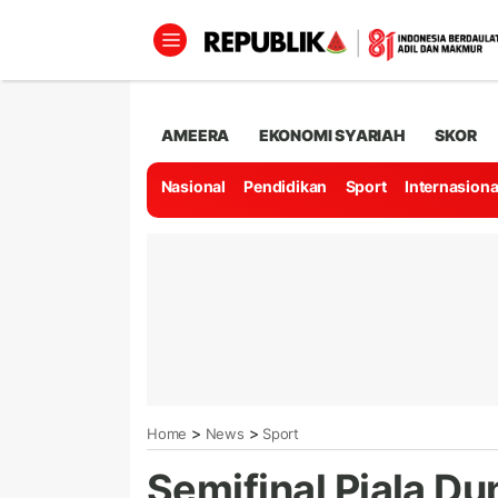
AMEERA
EKONOMI SYARIAH
SKOR
Nasional
Pendidikan
Sport
Internasiona
>
>
Home
News
Sport
Semifinal Piala Du