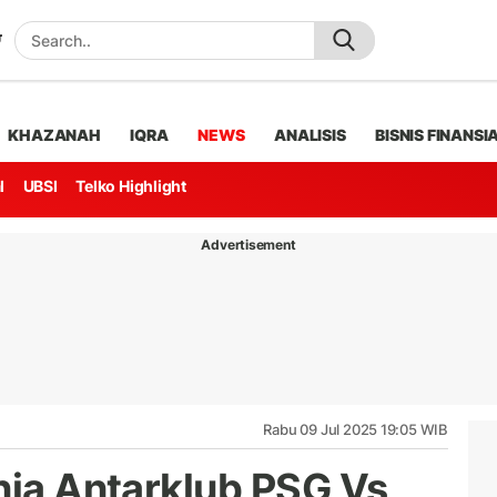
KHAZANAH
IQRA
NEWS
ANALISIS
BISNIS FINANSI
l
UBSI
Telko Highlight
Advertisement
Rabu 09 Jul 2025 19:05 WIB
nia Antarklub PSG Vs