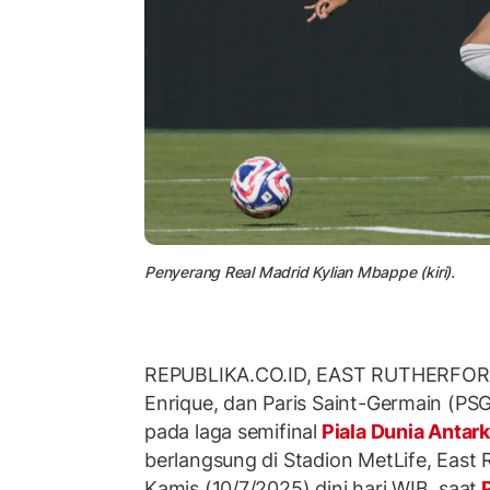
Penyerang Real Madrid Kylian Mbappe (kiri).
REPUBLIKA.CO.ID, EAST RUTHERFORD 
Enrique, dan Paris Saint-Germain (PSG)
pada laga semifinal
Piala Dunia Antar
berlangsung di Stadion MetLife, East 
Kamis (10/7/2025) dini hari WIB, saat