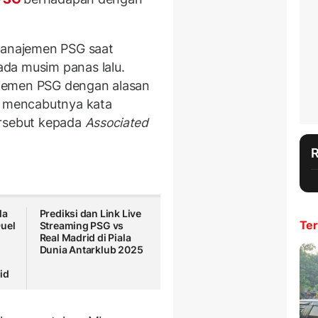
anajemen PSG saat
ada musim panas lalu.
jemen PSG dengan alasan
n mencabutnya kata
ersebut kepada
Associated
la
Prediksi dan Link Live
Ter
Duel
Streaming PSG vs
Real Madrid di Piala
Dunia Antarklub 2025
id