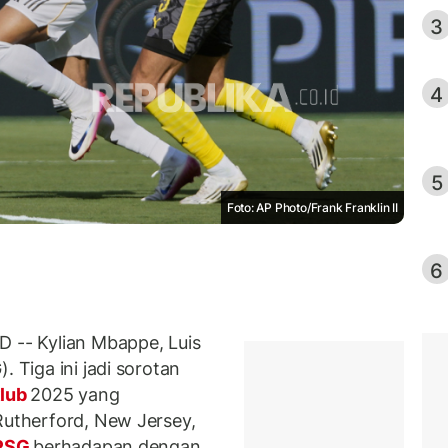
3
4
5
Foto: AP Photo/Frank Franklin II
6
-- Kylian Mbappe, Luis
. Tiga ini jadi sorotan
klub
2025 yang
Rutherford, New Jersey,
PSG
berhadapan dengan