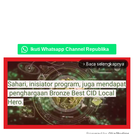
Ikuti Whatsapp Channel Republika
Baca selengkapnya
arrow_forward_ios
Powered by 
GliaStudios