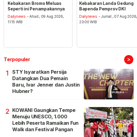
Kebakaran Bromo Meluas
Kebakaran Landa Gedung
Seperti ini Penampakannya
Bapenda Pemprov DKI
Dailynews
- Ahad , 09 Aug 2026,
Dailynews
- Jumat , 07 Aug 2026
11:15 WIB
23:00 WIB
>
Terpopuler
STY Isyaratkan Persija
1
Datangkan Dua Pemain
Baru, Ivar Jenner dan Justin
Hubner?
KOWANI Gaungkan Tempe
2
Menuju UNESCO, 1.000
Lebih Peserta Ramaikan Fun
Walk dan Festival Pangan