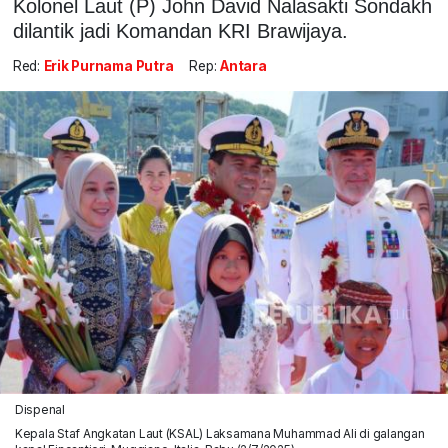
Kolonel Laut (P) John David Nalasakti Sondakh
dilantik jadi Komandan KRI Brawijaya.
Red:
Erik Purnama Putra
Rep:
Antara
Dispenal
Kepala Staf Angkatan Laut (KSAL) Laksamana Muhammad Ali di galangan