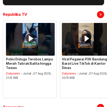
>
Republika TV
Polisi Diduga Terobos Lampu
Viral Pegawai P3K Bandung
Merah Tabrak Balita hingga
Barat Live TikTok di Kantor
Tewas
Dinas
Dailynews
- Jumat , 07 Aug 2026,
Dailynews
- Jumat , 07 Aug 2026
21:15 WIB
20:15 WIB
>