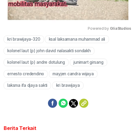
Powered by 
GliaStudios
kri brawijaya-320
ksal laksamana muhammad ali
Mute
kolonel laut (p) john david nalasakti sondakh
kolonel laut (p) andre dotulung
junimart girsang
ernesto credendino
mayjen candra wijaya
laksma ifa djaya sakti
kri brawijaya
Berita Terkait