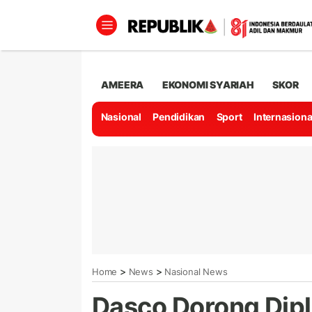
AMEERA
EKONOMI SYARIAH
SKOR
Nasional
Pendidikan
Sport
Internasiona
>
>
Home
News
Nasional News
Dasco Dorong Dip