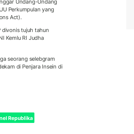
anggar Undang-Undang
n UU Perkumpulan yang
ons Act).
 divonis tujuh tahun
WNI Kemlu RI Judha
ga seorang selebgram
dekam di Penjara Insein di
nel Republika