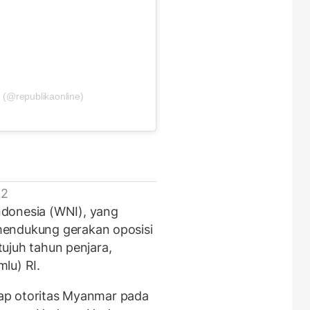
 (@republikaonline)
 2
donesia (WNI), yang
mendukung gerakan oposisi
 tujuh tahun penjara,
lu) RI.
gkap otoritas Myanmar pada