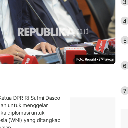
3
4
5
Foto: Republika/Prayogi
6
7
Ketua DPR RI Sufmi Dasco
ah untuk menggelar
ika diplomasi untuk
ia (WNI) yang ditangkap
alan.