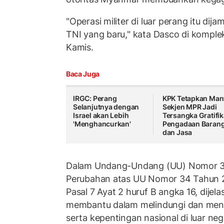
"Operasi militer di luar perang itu d
TNI yang baru," kata Dasco di komple
Kamis.
Baca Juga
IRGC: Perang
KPK Tetapkan Man
Selanjutnya dengan
Sekjen MPR Jadi
Israel akan Lebih
Tersangka Gratifik
'Menghancurkan'
Pengadaan Baran
dan Jasa
Dalam Undang-Undang (UU) Nomor 3
Perubahan atas UU Nomor 34 Tahun 2
Pasal 7 Ayat 2 huruf B angka 16, dijel
membantu dalam melindungi dan men
serta kepentingan nasional di luar nege