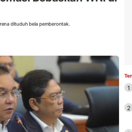
rena dituduh bela pemberontak.
Ter
1
2