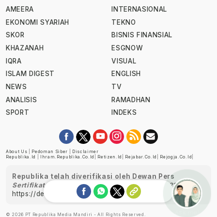
AMEERA
INTERNASIONAL
EKONOMI SYARIAH
TEKNO
SKOR
BISNIS FINANSIAL
KHAZANAH
ESGNOW
IQRA
VISUAL
ISLAM DIGEST
ENGLISH
NEWS
TV
ANALISIS
RAMADHAN
SPORT
INDEKS
About Us
|
Pedoman Siber
|
Disclaimer
Republika.id
|
Ihram.republika.co.id
|
Retizen.id
|
Rejabar.co.id
|
Rejogja.co.id
|
Republika telah diverifikasi oleh Dewan Pers
Sertifikat Nomor 1058/DP-Verifikasi/K/XII/2022
https://dewanpers.or.id/data/perusahaanpers
Ask me!
© 2026 PT Republika Media Mandiri - All Rights Reserved.