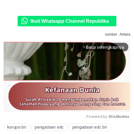
Ikuti Whatsapp Channel Republika
sumber : Antara
Baca selengkapnya
arrow_forward_ios
Powered by 
GliaStudios
korupsi bri
pengadaan edc
pengadaan edc bri
Mute