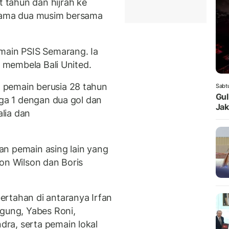
tahun dan hijrah ke
elama dua musim bersama
main PSIS Semarang. Ia
i membela Bali United.
 pemain berusia 28 tahun
Sabt
Gul
iga 1 dengan dua gol dan
Jak
alia dan
an pemain asing lain yang
on Wilson dan Boris
rtahan di antaranya Irfan
Agung, Yabes Roni,
ra, serta pemain lokal