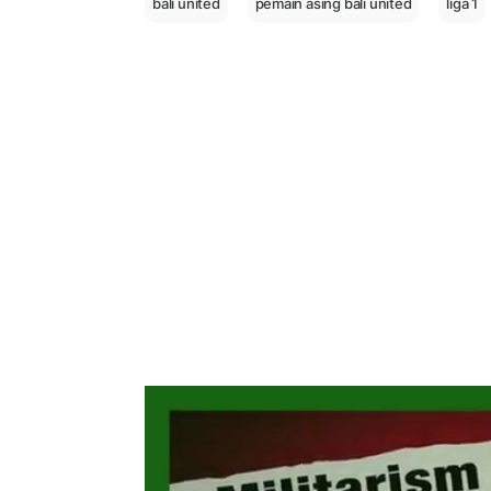
bali united
pemain asing bali united
liga 1