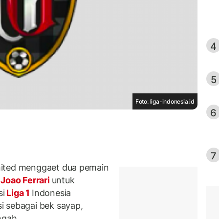
4
5
Foto: liga-indonesia.id
6
7
nited menggaet dua pemain
Joao Ferrari
untuk
si
Liga 1
Indonesia
i sebagai bek sayap,
ngah.