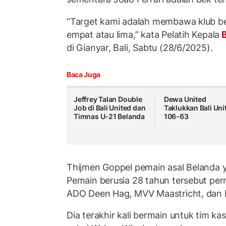
“Target kami adalah membawa klub b
empat atau lima,” kata Pelatih Kepala
B
di Gianyar, Bali, Sabtu (28/6/2025).
Baca Juga
Jeffrey Talan Double
Dewa United
Job di Bali United dan
Taklukkan Bali Uni
Timnas U-21 Belanda
106-63
Thijmen Goppel pemain asal Belanda ya
Pemain berusia 28 tahun tersebut p
ADO Deen Hag, MVV Maastricht, dan 
Dia terakhir kali bermain untuk tim ka