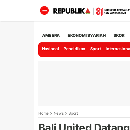
AMEERA
EKONOMI SYARIAH
SKOR
Nasional
Pendidikan
Sport
Internasiona
>
>
Home
News
Sport
Bali United Datan