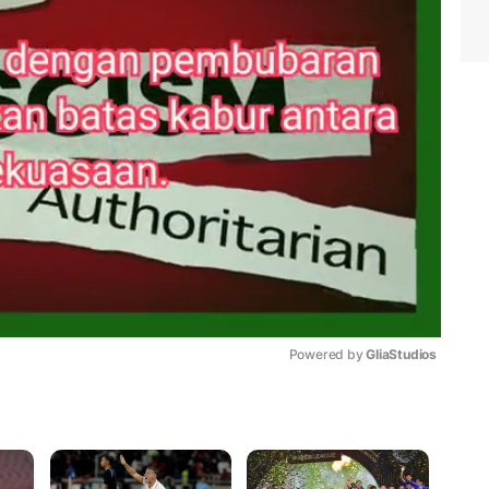
Powered by 
GliaStudios
Mute