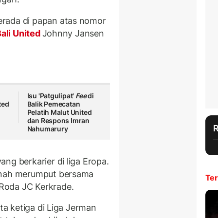
erada di papan atas nomor
ali United
Johnny Jansen
Isu 'Patgulipat'
Fee
di
ted
Balik Pemecatan
Pelatih Malut United
dan Respons Imran
Nahumarury
ng berkarier di liga Eropa.
ernah merumput bersama
Ter
Roda JC Kerkrade.
sta ketiga di Liga Jerman