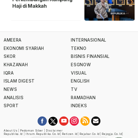
Haji di Makkah
AMEERA
INTERNASIONAL
EKONOMI SYARIAH
TEKNO
SKOR
BISNIS FINANSIAL
KHAZANAH
ESGNOW
IQRA
VISUAL
ISLAM DIGEST
ENGLISH
NEWS
TV
ANALISIS
RAMADHAN
SPORT
INDEKS
About Us
|
Pedoman Siber
|
Disclaimer
Republika.id
|
Ihram.republika.co.id
|
Retizen.id
|
Rejabar.co.id
|
Rejogja.co.id
|