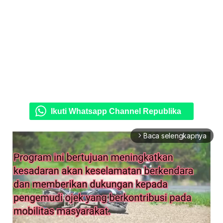
Ikuti Whatsapp Channel Republika
Baca selengkapnya
arrow_forward_ios