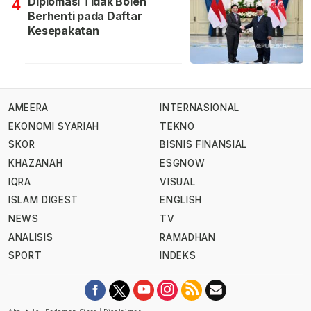
Diplomasi Tidak Boleh
4
Berhenti pada Daftar
Kesepakatan
AMEERA
INTERNASIONAL
EKONOMI SYARIAH
TEKNO
SKOR
BISNIS FINANSIAL
KHAZANAH
ESGNOW
IQRA
VISUAL
ISLAM DIGEST
ENGLISH
NEWS
TV
ANALISIS
RAMADHAN
SPORT
INDEKS