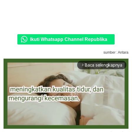
Ikuti Whatsapp Channel Republika
sumber : Antara
Baca selengkapnya
arrow_forward_ios