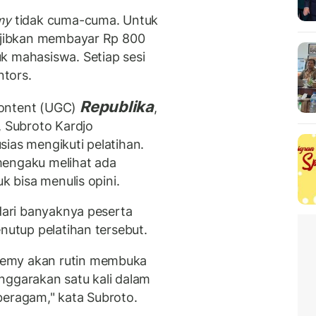
my
tidak cuma-cuma. Untuk
wajibkan membayar Rp 800
k mahasiswa. Setiap sesi
ntors.
Republika
Content (UGC)
,
 Subroto Kardjo
ias mengikuti pelatihan.
mengaku melihat ada
k bisa menulis opini.
 dari banyaknya peserta
enutup pelatihan tersebut.
demy akan rutin membuka
lenggarakan satu kali dalam
beragam," kata Subroto.