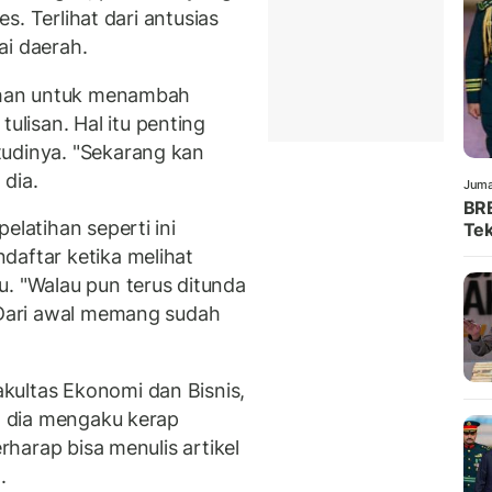
es. Terlihat dari antusias
ai daerah.
tihan untuk menambah
lisan. Hal itu penting
tudinya. "Sekarang kan
dia.
Juma
BRE
elatihan seperti ini
Tek
daftar ketika melihat
u. "Walau pun terus ditunda
. Dari awal memang sudah
kultas Ekonomi dan Bisnis,
i, dia mengaku kerap
erharap bisa menulis artikel
.