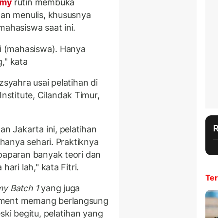
emy
rutin membuka
lan menulis, khususnya
mahasiswa saat ini.
mi (mahasiswa). Hanya
," kata
zsyahra usai pelatihan
di
stitute, Cilandak Timur,
an Jakarta ini, pelatihan
 hanya sehari. Praktiknya
 paparan banyak teori dan
ari lah," kata Fitri.
Ter
my Batch 1
yang juga
tment memang berlangsung
ski begitu, pelatihan yang