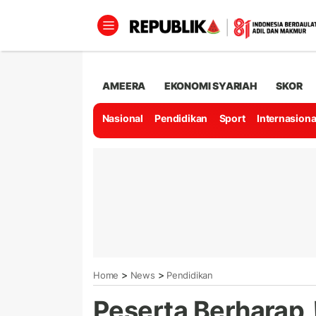
AMEERA
EKONOMI SYARIAH
SKOR
Nasional
Pendidikan
Sport
Internasiona
>
>
Home
News
Pendidikan
Peserta Berharap