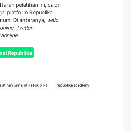
aran pelatihan ini, calon
ai platform Republika
umum. Di antaranya,
web:
nline, Twitter:
kaonline
.
nel Republika
elatihan jurnalistik republika
republika academy