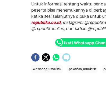
Untuk informasi tentang waktu pendaft
peserta bisa menemukannya di berbag
ketika sesi selanjutnya dibuka untuk 
republika.co.id
, Instagram: @republikao
@republikaonline,
dan
tiktok: @republi
Ikuti Whatsapp Chan
workshop jurnalistik
pelatihan jurnalistik
p