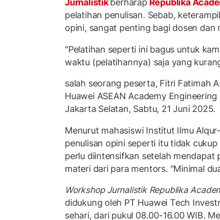
Jurnalistik
berharap
Republika Acad
pelatihan penulisan. Sebab, keterampi
opini, sangat penting bagi dosen dan 
"Pelatihan seperti ini bagus untuk ka
waktu (pelatihannya) saja yang kurang
salah seorang peserta, Fitri Fatimah A
Huawei ASEAN Academy Engineering In
Jakarta Selatan, Sabtu, 21 Juni 2025.
Menurut mahasiswi Institut Ilmu Alqur-
penulisan opini seperti itu tidak cukup
perlu diintensifkan setelah mendapat
materi dari para mentors. "Minimal dua h
Workshop Jurnalistik Republika Acade
didukung oleh PT Huawei Tech Inves
sehari, dari pukul 08.00-16.00 WIB. Me