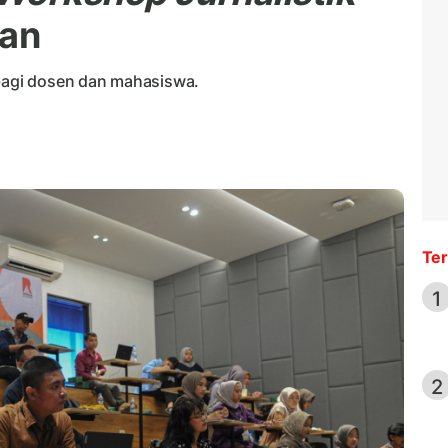
kan
 bagi dosen dan mahasiswa.
Ter
1
2