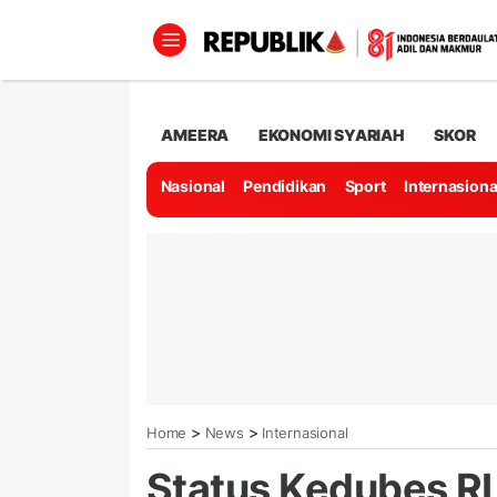
AMEERA
EKONOMI SYARIAH
SKOR
Nasional
Pendidikan
Sport
Internasiona
>
>
Home
News
Internasional
Status Kedubes RI 