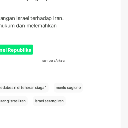
ngan Israel terhadap Iran.
n hukum dan melemahkan
nel Republika
sumber : Antara
edubes ri di teheran siaga 1
menlu sugiono
rang israel iran
israel serang iran