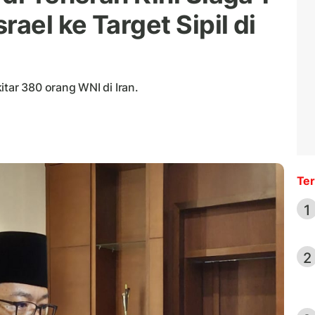
ael ke Target Sipil di
itar 380 orang WNI di Iran.
Ter
1
2