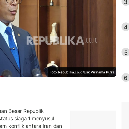
3
4
5
Foto: Republika.co.id/Erik Purnama Putra
6
an Besar Republik
status siaga 1 menyusul
am konflik antara Iran dan