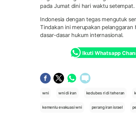
pada Jumat dini hari waktu setempat.
Indonesia dengan tegas mengutuk sera
Tindakan ini merupakan pelanggara
dasar-dasar hukum internasional.
Ikuti Whatsapp Chan
wni
wni di iran
kedubes ri di teheran
k
kemenlu evakuasi wni
perang iran israel
pe