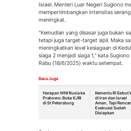
Israel. Menteri Luar Negeri Sugiono m
mempertimbangkan intensitas seranga
meningkat.
"Kemudian yang disasar juga bukan saja
tetapi juga target-target sipil. Maka
meningkatkan level kesiagaan di Kedut
siaga 2 menjadi siaga 1," kata Sugiono 
Rabu (18/6/2025) waktu setempat.
Baca Juga
Harapan WNI Rusia ke
Kemenlu RI Sebut 
Prabowo: Buka KJRI
di Iran dan Israel
di St Petersburg
Aman, Tapi Renca
Evakuasi Sudah
Disiapkan