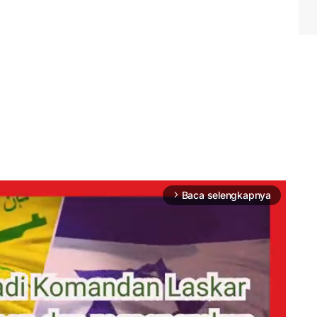
Baca selengkapnya
arrow_forward_ios