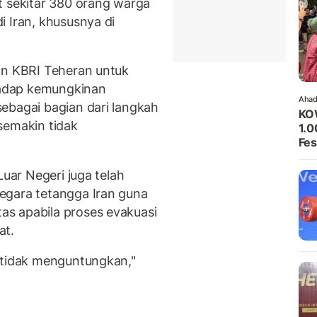
t sekitar 380 orang warga
 Iran, khususnya di
an KBRI Teheran untuk
adap kemungkinan
Ahad
ebagai bagian dari langkah
KO
semakin tidak
1.0
Fes
Luar Negeri juga telah
egara tetangga Iran guna
s apabila proses evakuasi
at.
 tidak menguntungkan,"