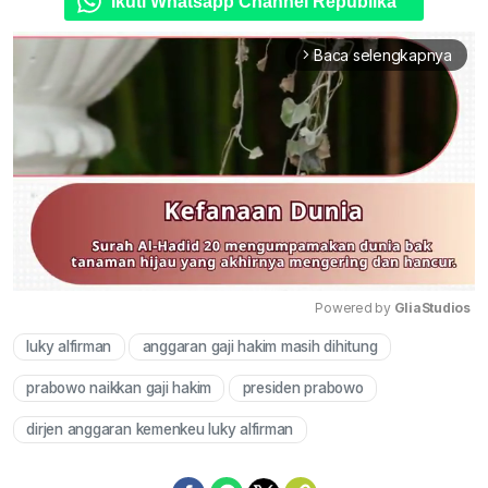
Ikuti Whatsapp Channel Republika
Baca selengkapnya
arrow_forward_ios
Powered by 
GliaStudios
luky alfirman
anggaran gaji hakim masih dihitung
Mute
prabowo naikkan gaji hakim
presiden prabowo
dirjen anggaran kemenkeu luky alfirman