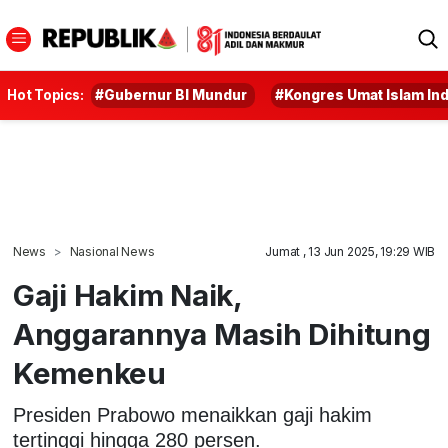
Hot Topics:
#Gubernur BI Mundur
#Kongres Umat Islam In
News
Nasional News
Jumat , 13 Jun 2025, 19:29 WIB
Gaji Hakim Naik,
Anggarannya Masih Dihitung
Kemenkeu
Presiden Prabowo menaikkan gaji hakim
tertinggi hingga 280 persen.