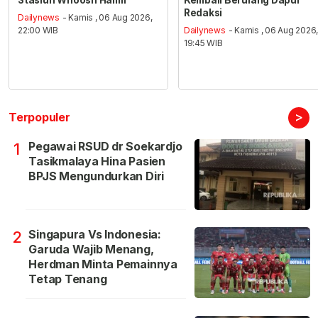
Stasiun Whoosh Halim
Kembali Berulang Dapur
Redaksi
Dailynews
- Kamis , 06 Aug 2026,
22:00 WIB
Dailynews
- Kamis , 06 Aug 2026
19:45 WIB
>
Terpopuler
Pegawai RSUD dr Soekardjo
1
Tasikmalaya Hina Pasien
BPJS Mengundurkan Diri
Singapura Vs Indonesia:
2
Garuda Wajib Menang,
Herdman Minta Pemainnya
Tetap Tenang