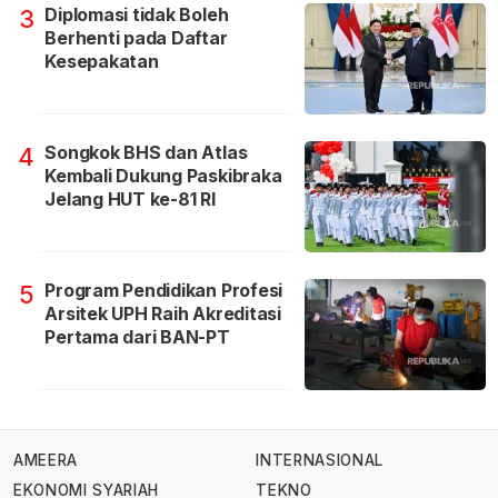
Diplomasi tidak Boleh
3
Berhenti pada Daftar
Kesepakatan
Songkok BHS dan Atlas
4
Kembali Dukung Paskibraka
Jelang HUT ke-81 RI
Program Pendidikan Profesi
5
Arsitek UPH Raih Akreditasi
Pertama dari BAN-PT
AMEERA
INTERNASIONAL
EKONOMI SYARIAH
TEKNO