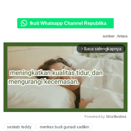
Ikuti Whatsapp Channel Republika
sumber : Antara
Baca selengkapnya
arrow_forward_ios
Powered by 
GliaStudios
seskab teddy
menkes budi gunadi sadikin
Mute