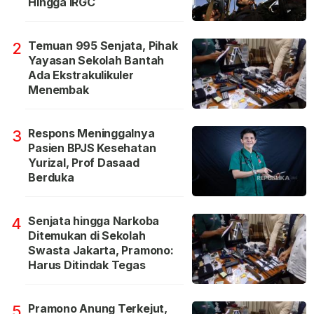
Hingga IRGC
Temuan 995 Senjata, Pihak
2
Yayasan Sekolah Bantah
Ada Ekstrakulikuler
Menembak
Respons Meninggalnya
3
Pasien BPJS Kesehatan
Yurizal, Prof Dasaad
Berduka
Senjata hingga Narkoba
4
Ditemukan di Sekolah
Swasta Jakarta, Pramono:
Harus Ditindak Tegas
Pramono Anung Terkejut,
5