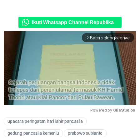
Ikuti Whatsapp Channel Republika
Baca selengkapnya
arrow_forward_ios
Powered by 
GliaStudios
upacara peringatan hari lahir pancasila
Mute
gedung pancasila kemenlu
prabowo subianto