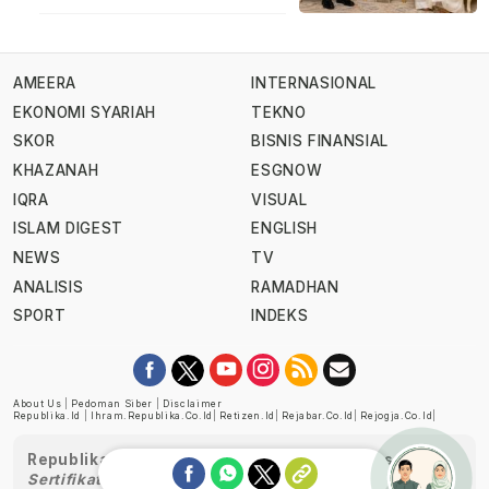
AMEERA
INTERNASIONAL
EKONOMI SYARIAH
TEKNO
SKOR
BISNIS FINANSIAL
KHAZANAH
ESGNOW
IQRA
VISUAL
ISLAM DIGEST
ENGLISH
NEWS
TV
ANALISIS
RAMADHAN
SPORT
INDEKS
About Us
|
Pedoman Siber
|
Disclaimer
Republika.id
|
Ihram.republika.co.id
|
Retizen.id
|
Rejabar.co.id
|
Rejogja.co.id
|
Republika telah diverifikasi oleh Dewan Pers
Sertifikat Nomor 1058/DP-Verifikasi/K/XII/2022