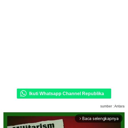
Ikuti Whatsapp Channel Republika
sumber : Antara
Baca selengkapnya
arrow_forward_ios