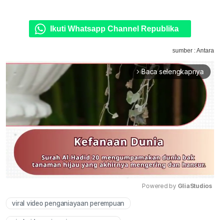
Ikuti Whatsapp Channel Republika
sumber : Antara
Baca selengkapnya
arrow_forward_ios
Powered by 
GliaStudios
viral video penganiayaan perempuan
Mute