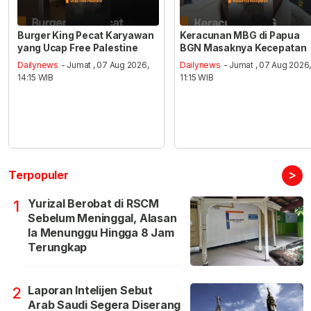
Burger King Pecat Karyawan
Keracunan MBG di Papua
yang Ucap Free Palestine
BGN Masaknya Kecepatan
Dailynews
- Jumat , 07 Aug 2026,
Dailynews
- Jumat , 07 Aug 2026
14:15 WIB
11:15 WIB
>
Terpopuler
Yurizal Berobat di RSCM
1
Sebelum Meninggal, Alasan
Ia Menunggu Hingga 8 Jam
Terungkap
Laporan Intelijen Sebut
2
Arab Saudi Segera Diserang