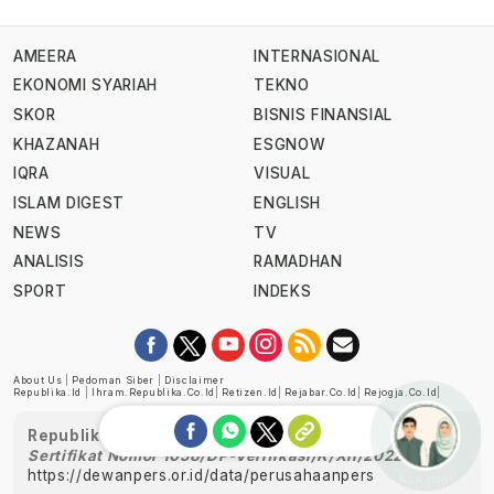
AMEERA
INTERNASIONAL
EKONOMI SYARIAH
TEKNO
SKOR
BISNIS FINANSIAL
KHAZANAH
ESGNOW
IQRA
VISUAL
ISLAM DIGEST
ENGLISH
NEWS
TV
ANALISIS
RAMADHAN
SPORT
INDEKS
About Us
|
Pedoman Siber
|
Disclaimer
Republika.id
|
Ihram.republika.co.id
|
Retizen.id
|
Rejabar.co.id
|
Rejogja.co.id
|
Republika telah diverifikasi oleh Dewan Pers
Sertifikat Nomor 1058/DP-Verifikasi/K/XII/2022
https://dewanpers.or.id/data/perusahaanpers
Ask me!