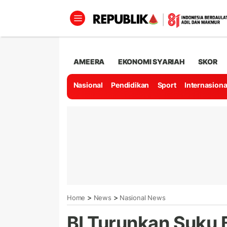
AMEERA
EKONOMI SYARIAH
SKOR
Nasional
Pendidikan
Sport
Internasiona
>
>
Home
News
Nasional News
BI Turunkan Suku 