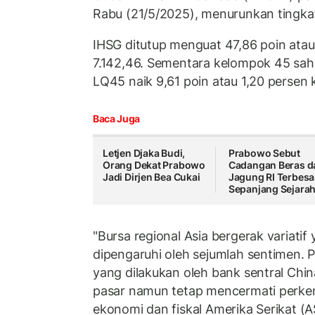
Rabu (21/5/2025), menurunkan tingka
IHSG ditutup menguat 47,86 poin atau 
7.142,46. Sementara kelompok 45 sah
LQ45 naik 9,61 poin atau 1,20 persen k
Baca Juga
Letjen Djaka Budi,
Prabowo Sebut
Orang Dekat Prabowo
Cadangan Beras d
Jadi Dirjen Bea Cukai
Jagung RI Terbesa
Sepanjang Sejara
"Bursa regional Asia bergerak variati
dipengaruhi oleh sejumlah sentimen.
yang dilakukan oleh bank sentral Chin
pasar namun tetap mencermati perk
ekonomi dan fiskal Amerika Serikat (