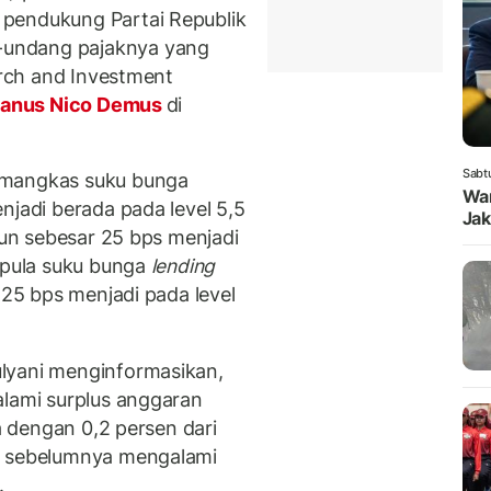
pendukung Partai Republik
undang pajaknya yang
earch and Investment
ianus Nico Demus
di
Sabt
emangkas suku bunga
Wam
njadi berada pada level 5,5
Jak
un sebesar 25 bps menjadi
u pula suku bunga
lending
25 bps menjadi pada level
lyani menginformasikan,
alami surplus anggaran
ra dengan 0,2 persen dari
h sebelumnya mengalami
.