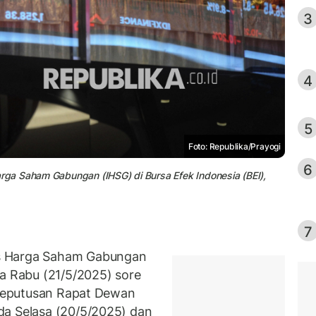
3
4
5
Foto: Republika/Prayogi
6
ga Saham Gabungan (IHSG) di Bursa Efek Indonesia (BEI),
7
s Harga Saham Gabungan
da Rabu (21/5/2025) sore
g keputusan Rapat Dewan
da Selasa (20/5/2025) dan