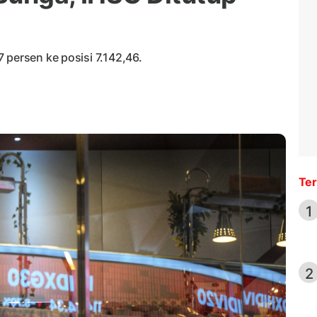
 persen ke posisi 7.142,46.
Ter
1
2