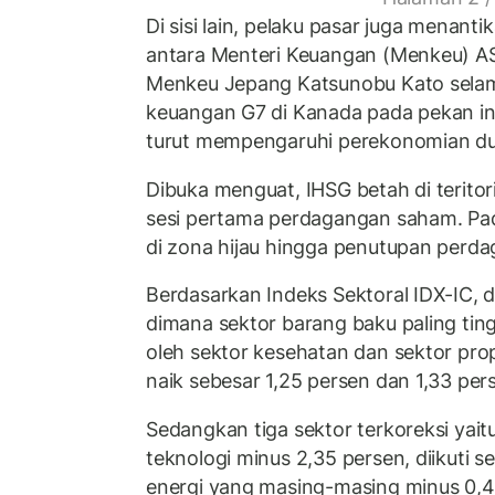
Di sisi lain, pelaku pasar juga menanti
antara Menteri Keuangan (Menkeu) AS
Menkeu Jepang Katsunobu Kato sela
keuangan G7 di Kanada pada pekan i
turut mempengaruhi perekonomian du
Dibuka menguat, IHSG betah di teritor
sesi pertama perdagangan saham. Pad
di zona hijau hingga penutupan perd
Berdasarkan Indeks Sektoral IDX-IC, 
dimana sektor barang baku paling tingg
oleh sektor kesehatan dan sektor pr
naik sebesar 1,25 persen dan 1,33 per
Sedangkan tiga sektor terkoreksi yait
teknologi minus 2,35 persen, diikuti se
energi yang masing-masing minus 0,4