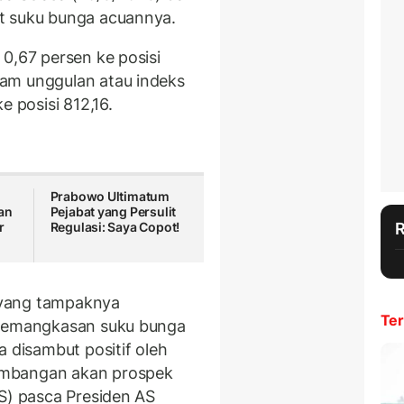
t suku bunga acuannya.
0,67 persen ke posisi
am unggulan atau indeks
e posisi 812,16.
Prabowo Ultimatum
an
Pejabat yang Persulit
r
Regulasi: Saya Copot!
h
f yang tampaknya
Ter
 Pemangkasan suku bunga
a disambut positif oleh
embangan akan prospek
AS) pasca Presiden AS