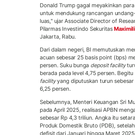
Donald Trump gagal meyakinkan para 
untuk mendukung rancangan undang-
luas," ujar Associate Director of Res
Pilarmas Investindo Sekuritas
Maximil
Jakarta, Rabu.
Dari dalam negeri, BI memutuskan m
acuan sebesar 25 basis point (bps) me
persen. Suku bunga
deposit facility
tur
berada pada level 4,75 persen. Begit
facility
yang diputuskan turun sebesar 
6,25 persen.
Sebelumnya, Menteri Keuangan Sri Mu
pada April 2025, realisasi APBN meng
sebesar Rp 4,3 triliun. Angka itu seta
Produk Domestik Bruto (PDB), setela
defisit dari Januari hingga Maret 2025