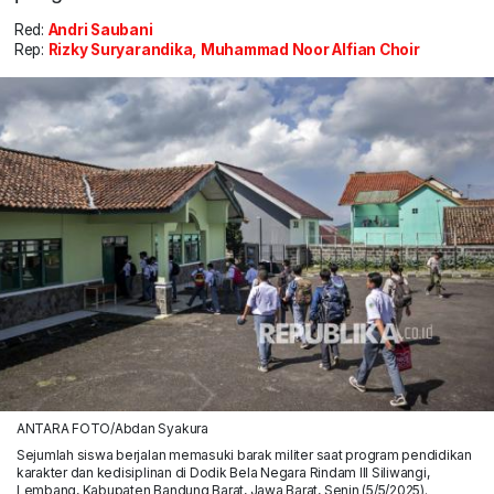
Red:
Andri Saubani
Rep:
Rizky Suryarandika, Muhammad Noor Alfian Choir
ANTARA FOTO/Abdan Syakura
Sejumlah siswa berjalan memasuki barak militer saat program pendidikan
karakter dan kedisiplinan di Dodik Bela Negara Rindam III Siliwangi,
Lembang, Kabupaten Bandung Barat, Jawa Barat, Senin (5/5/2025).