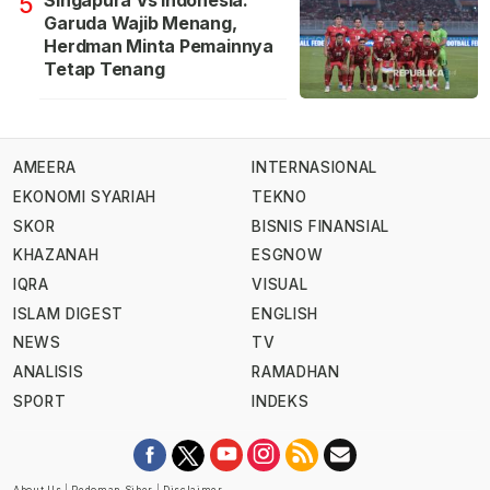
5
Garuda Wajib Menang,
Herdman Minta Pemainnya
Tetap Tenang
AMEERA
INTERNASIONAL
EKONOMI SYARIAH
TEKNO
SKOR
BISNIS FINANSIAL
KHAZANAH
ESGNOW
IQRA
VISUAL
ISLAM DIGEST
ENGLISH
NEWS
TV
ANALISIS
RAMADHAN
SPORT
INDEKS
About Us
|
Pedoman Siber
|
Disclaimer