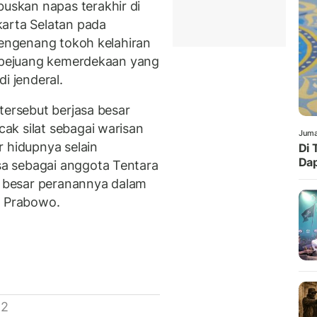
skan napas terakhir di
karta Selatan pada
mengenang tokoh kelahiran
i pejuang kemerdekaan yang
i jenderal.
tersebut berjasa besar
ak silat sebagai warisan
Juma
r hidupnya selain
Di 
Dap
a sebagai anggota Tentara
at besar peranannya dalam
a Prabowo.
 2