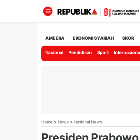
AMEERA
EKONOMI SYARIAH
SKOR
Nasional
Pendidikan
Sport
Internasiona
>
>
Home
News
Nasional News
Presiden Prabowo 