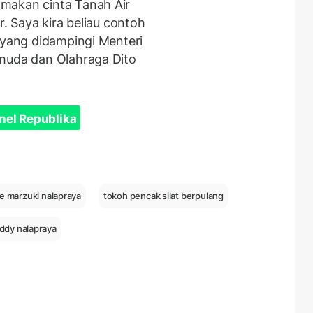
makan cinta Tanah Air
r. Saya kira beliau contoh
 yang didampingi Menteri
emuda dan Olahraga Dito
nel Republika
e marzuki nalapraya
tokoh pencak silat berpulang
ddy nalapraya