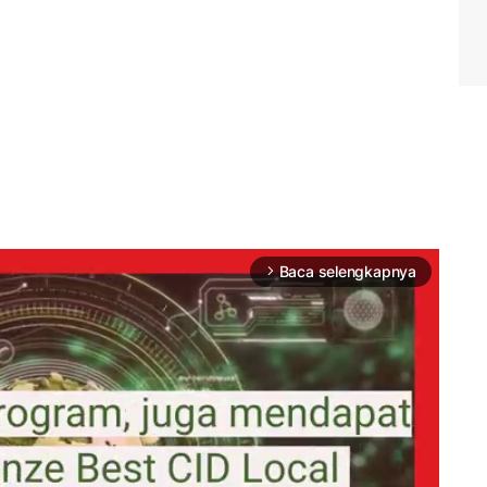
Baca selengkapnya
arrow_forward_ios