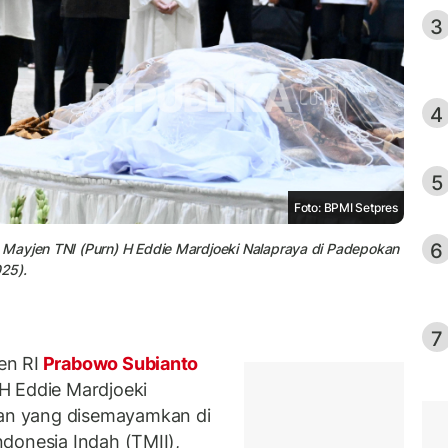
3
4
5
Foto: BPMI Setpres
6
 Mayjen TNI (Purn) H Eddie Mardjoeki Nalapraya di Padepokan
025).
7
en RI
Prabowo Subianto
H Eddie Mardjoeki
n yang disemayamkan di
donesia Indah (TMII),