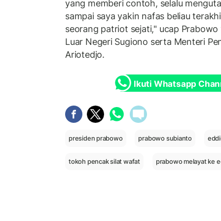
yang memberi contoh, selalu menguta
sampai saya yakin nafas beliau terakhi
seorang patriot sejati," ucap Prabowo
Luar Negeri Sugiono serta Menteri P
Ariotedjo.
Ikuti Whatsapp Chan
presiden prabowo
prabowo subianto
eddi
tokoh pencak silat wafat
prabowo melayat ke e