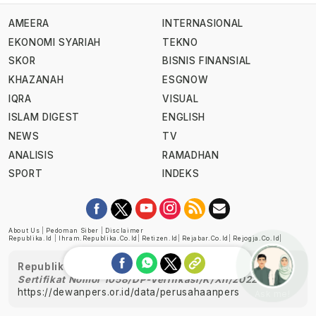
AMEERA
INTERNASIONAL
EKONOMI SYARIAH
TEKNO
SKOR
BISNIS FINANSIAL
KHAZANAH
ESGNOW
IQRA
VISUAL
ISLAM DIGEST
ENGLISH
NEWS
TV
ANALISIS
RAMADHAN
SPORT
INDEKS
About Us
|
Pedoman Siber
|
Disclaimer
Republika.id
|
Ihram.republika.co.id
|
Retizen.id
|
Rejabar.co.id
|
Rejogja.co.id
|
Republika telah diverifikasi oleh Dewan Pers
Sertifikat Nomor 1058/DP-Verifikasi/K/XII/2022
https://dewanpers.or.id/data/perusahaanpers
Ask me!