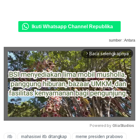
Ikuti Whatsapp Channel Republika
sumber : Antara
Baca selengkapnya
arrow_forward_ios
Powered by 
GliaStudios
itb
mahasiswi itb ditangkap
meme presiden prabowo