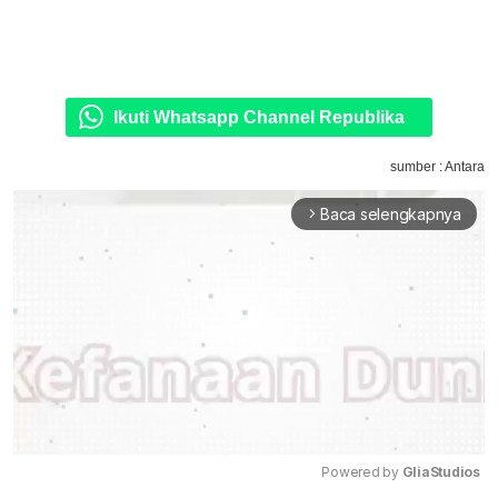
Ikuti Whatsapp Channel Republika
sumber : Antara
Baca selengkapnya
arrow_forward_ios
Powered by 
GliaStudios