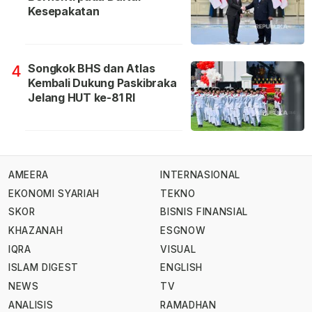
Kesepakatan
Songkok BHS dan Atlas
4
Kembali Dukung Paskibraka
Jelang HUT ke-81 RI
AMEERA
INTERNASIONAL
EKONOMI SYARIAH
TEKNO
SKOR
BISNIS FINANSIAL
KHAZANAH
ESGNOW
IQRA
VISUAL
ISLAM DIGEST
ENGLISH
NEWS
TV
ANALISIS
RAMADHAN