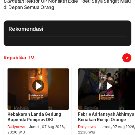
Curhatan
Rektor UP Nonaktif Edie Toet: Saya Sangat Malu
di Depan Semua Orang
Rekomendasi
>
Republika TV
Kebakaran Landa Gedung
Febrie Adriansyah Akhirnya
Bapenda Pemprov DKI
Kenakan Rompi Orange
Dailynews
- Jumat , 07 Aug 2026,
Dailynews
- Jumat , 07 Aug 2026
23:00 WIB
22:30 WIB