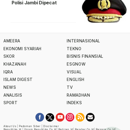
Polisi Jambi Dipecat
AMEERA
INTERNASIONAL
EKONOMI SYARIAH
TEKNO
SKOR
BISNIS FINANSIAL
KHAZANAH
ESGNOW
IQRA
VISUAL
ISLAM DIGEST
ENGLISH
NEWS
TV
ANALISIS
RAMADHAN
SPORT
INDEKS
About Us
|
Pedoman Siber
|
Disclaimer
Republika.id
|
Ihram.republika.co.id
|
Retizen.id
|
Rejabar.co.id
|
Rejogja.co.id
|