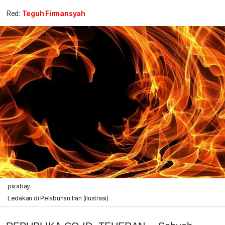
Red:
Teguh Firmansyah
pixabay
Ledakan di Pelabuhan Iran (ilustrasi)