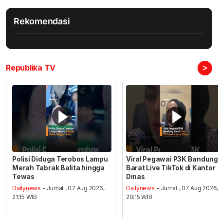
Rekomendasi
>
Republika TV
Polisi Diduga Terobos Lampu
Viral Pegawai P3K Bandung
Merah Tabrak Balita hingga
Barat Live TikTok di Kantor
Tewas
Dinas
Dailynews
- Jumat , 07 Aug 2026,
Dailynews
- Jumat , 07 Aug 2026
21:15 WIB
20:15 WIB