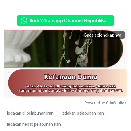
Ikuti Whatsapp Channel Republika
Baca selengkapnya
arrow_forward_ios
Powered by 
GliaStudios
ledakan di pelabuhan iran
ledakan pelabuhan iran
Mute
ledakan hebat pelabuhan iran