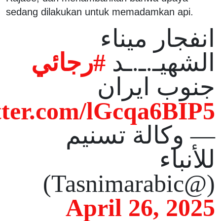
sedang dilakukan untuk memadamkan api.
انفجار ميناء
الشهيـ.ـ.ـد
#رجائي
جنوب ايران
itter.com/lGcqa6BIP5
— وكالة تسنيم
للأنباء
(@Tasnimarabic)
April 26, 2025