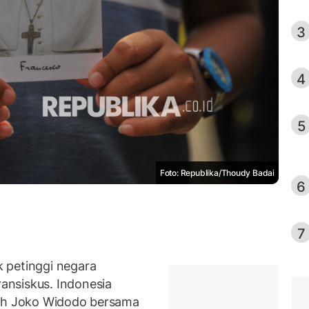
3
4
5
Foto: Republika/Thoudy Badai
6
7
 petinggi negara
nsiskus. Indonesia
juh Joko Widodo bersama