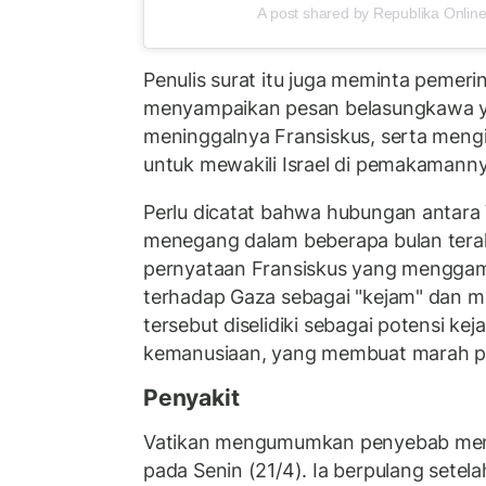
A post shared by Republika Online
Penulis surat itu juga meminta pemerin
menyampaikan pesan belasungkawa ya
meninggalnya Fransiskus, serta meng
untuk mewakili Israel di pemakamanny
Perlu dicatat bahwa hubungan antara V
menegang dalam beberapa bulan terak
pernyataan Fransiskus yang menggam
terhadap Gaza sebagai "kejam" dan 
tersebut diselidiki sebagai potensi ke
kemanusiaan, yang membuat marah pe
Penyakit
Vatikan mengumumkan penyebab meni
pada Senin (21/4). Ia berpulang setel