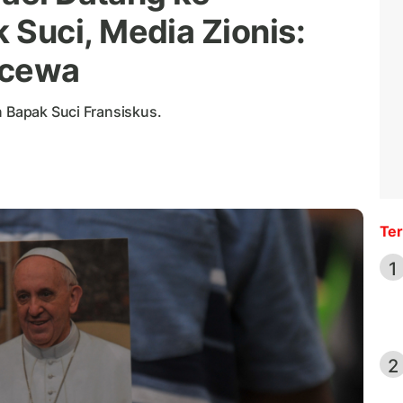
Suci, Media Zionis:
ecewa
n Bapak Suci Fransiskus.
Ter
1
2