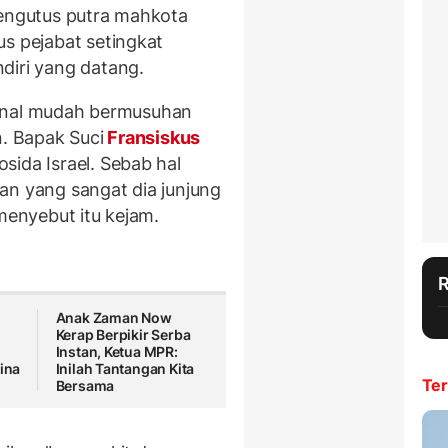
mengutus putra mahkota
us pejabat setingkat
diri yang datang.
dikenal mudah bermusuhan
n. Bapak Suci
Fransiskus
sida Israel. Sebab hal
an yang sangat dia junjung
 menyebut itu kejam.
Anak Zaman Now
Kerap Berpikir Serba
Instan, Ketua MPR:
tina
Inilah Tantangan Kita
Ter
Bersama