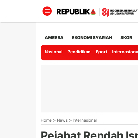
AMEERA
EKONOMI SYARIAH
SKOR
Nasional
Pendidikan
Sport
Internasiona
>
>
Home
News
Internasional
Pejabat Rendah Is