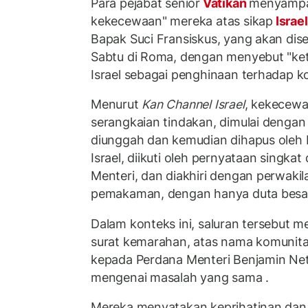
Para pejabat senior
Vatikan
menyampai
kekecewaan" mereka atas sikap
Israe
Bapak Suci Fransiskus, yang akan dis
Sabtu di Roma, dengan menyebut "ket
Israel sebagai penghinaan terhadap ko
Menurut
Kan Channel Israel
, kekecewa
serangkaian tindakan, dimulai denga
diunggah dan kemudian dihapus oleh 
Israel, diikuti oleh pernyataan singka
Menteri, dan diakhiri dengan perwakila
pemakaman, dengan hanya duta besar 
Dalam konteks ini, saluran tersebut 
surat kemarahan, atas nama komunitas
kepada Perdana Menteri Benjamin Net
mengenai masalah yang sama .
Mereka menyatakan keprihatinan da