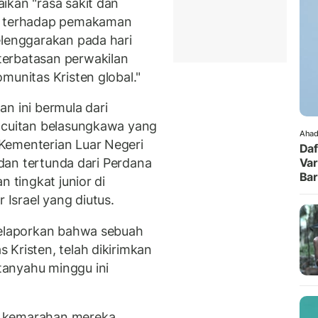
kan "rasa sakit dan
l
terhadap pemakaman
elenggarakan pada hari
erbatasan perwakilan
munitas Kristen global."
an ini bermula dari
n cuitan belasungkawa yang
Ahad
Kementerian Luar Negeri
Daf
t dan tertunda dari Perdana
Var
Ba
n tingkat junior di
Israel yang diutus.
melaporkan bahwa sebuah
 Kristen, telah dikirimkan
anyahu minggu ini
n kemarahan mereka