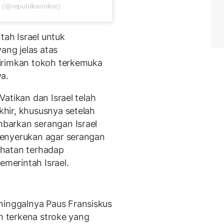
 (@republikaonline)
tah Israel untuk
ng jelas atas
irimkan tokoh terkemuka
a.
atikan dan Israel telah
hir, khususnya setelah
barkan serangan Israel
menyerukan agar serangan
jahatan terhadap
merintah Israel.
nggalnya Paus Fransiskus
ah terkena stroke yang