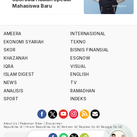
Mahasiswa Baru
AMEERA
INTERNASIONAL
EKONOMI SYARIAH
TEKNO
SKOR
BISNIS FINANSIAL
KHAZANAH
ESGNOW
IQRA
VISUAL
ISLAM DIGEST
ENGLISH
NEWS
TV
ANALISIS
RAMADHAN
SPORT
INDEKS
About Us
|
Pedoman Siber
|
Disclaimer
Republika.id
|
Ihram.republika.co.id
|
Retizen.id
|
Rejabar.co.id
|
Rejogja.co.id
|