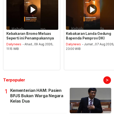
Kebakaran Bromo Meluas
Kebakaran Landa Gedung
Seperti ini Penampakannya
Bapenda Pemprov DKI
Dailynews
- Ahad , 09 Aug 2026,
Dailynews
- Jumat , 07 Aug 2026
11:15 WIB
23:00 WIB
>
Terpopuler
Kementerian HAM: Pasien
1
BPJS Bukan Warga Negara
Kelas Dua