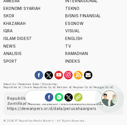
AMEERA
INTERNASIONAL
EKONOMI SYARIAH
TEKNO
SKOR
BISNIS FINANSIAL
KHAZANAH
ESGNOW
IQRA
VISUAL
ISLAM DIGEST
ENGLISH
NEWS
TV
ANALISIS
RAMADHAN
SPORT
INDEKS
About Us
|
Pedoman Siber
|
Disclaimer
Republika.id
|
Ihram.republika.co.id
|
Retizen.id
|
Rejabar.co.id
|
Rejogja.co.id
|
Republika telah diverifikasi oleh Dewan Pers
Sertifikat Nomor 1058/DP-Verifikasi/K/XII/2022
https://dewanpers.or.id/data/perusahaanpers
Ask me!
© 2026 PT Republika Media Mandiri - All Rights Reserved.