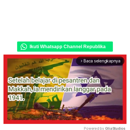
Ikuti Whatsapp Channel Republika
Baca selengkapnya
arrow_forward_ios
Powered by 
GliaStudios