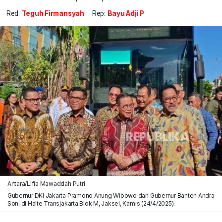
Red:
Teguh Firmansyah
Rep:
Bayu Adji P
Antara/Lifia Mawaddah Putri
Gubernur DKI Jakarta Pramono Anung Wibowo dan Gubernur Banten Andra
Soni di Halte Transjakarta Blok M, Jaksel, Kamis (24/4/2025).