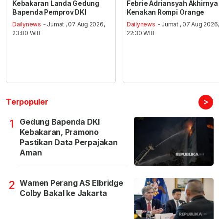
Kebakaran Landa Gedung
Febrie Adriansyah Akhirnya
Bapenda Pemprov DKI
Kenakan Rompi Orange
Dailynews
- Jumat , 07 Aug 2026,
Dailynews
- Jumat , 07 Aug 2026
23:00 WIB
22:30 WIB
>
Terpopuler
Gedung Bapenda DKI
1
Kebakaran, Pramono
Pastikan Data Perpajakan
Aman
Wamen Perang AS Elbridge
2
Colby Bakal ke Jakarta