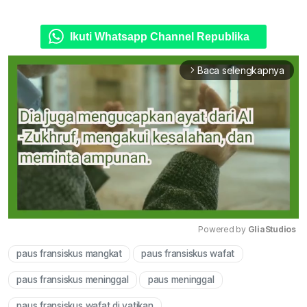
Ikuti Whatsapp Channel Republika
Baca selengkapnya
arrow_forward_ios
Powered by 
GliaStudios
paus fransiskus mangkat
paus fransiskus wafat
Mute
paus fransiskus meninggal
paus meninggal
paus fransiskus wafat di vatikan