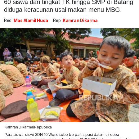
60 siswa dari tingkat TK hingga SMP di Batang
diduga keracunan usai makan menu MBG.
Red:
Mas Alamil Huda
Rep:
Kamran Dikarma
Kamran Dikarma/Republika
Para siswa-siswi SDN 10 Wonosobo berpartisipasi dalam uji coba