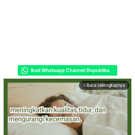
Ikuti Whatsapp Channel Republika
Baca selengkapnya
arrow_forward_ios