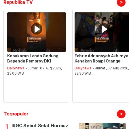
>
Republika TV
Kebakaran Landa Gedung
Febrie Adriansyah Akhirnya
Bapenda Pemprov DKI
Kenakan Rompi Orange
Dailynews
- Jumat , 07 Aug 2026,
Dailynews
- Jumat , 07 Aug 2026
23:00 WIB
22:30 WIB
>
Terpopuler
IRGC Sebut Selat Hormuz
1