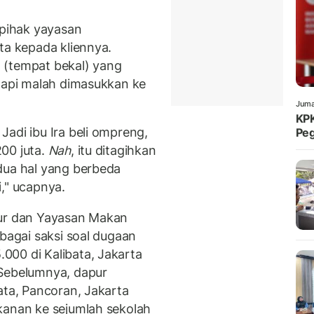
pihak yayasan
ta kepada kliennya.
 (tempat bekal) yang
etapi malah dimasukkan ke
Juma
KPK
adi ibu Ira beli ompreng,
Peg
00 juta.
Nah
, itu ditagihkan
dua hal yang berbeda
," ucapnya.
pur dan Yayasan Makan
ebagai saksi soal dugaan
000 di Kalibata, Jakarta
 Sebelumnya, dapur
ata, Pancoran, Jakarta
kanan ke sejumlah sekolah