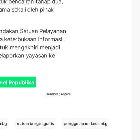
uk pencairan tahap dua,
ma sekali oleh pihak
tindakan Satuan Pelayanan
a keterbukaan informasi.
tuk mengakhiri menjadi
elaporkan yayasan ke
nel Republika
sumber : Antara
 mbg
makan bergizi gratis
penggelapan dana mbg