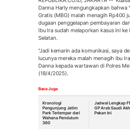
REPUBLIKA.CO.ID, JAKARTA -- Kuasa h
Danna Harly mengungkapkan bahwa Y
Gratis (MBG) malah menagih Rp400 ju
dugaan penggelapan pembayaran dana
Ibu Ira sudah melaporkan kasus ini ke
Selatan.
"Jadi kemarin ada komunikasi, saya d
lucunya mereka malah menagih ibu Ira 
Danna kepada wartawan di Polres Met
(18/4/2025).
Baca Juga
Kronologi
Jadwal Lengkap F
Pengunjung Jatim
GP Arab Saudi Akh
Park Terlempar dari
Pekan Ini
Wahana Pendulum
360