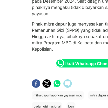
pada Desember 2024. Saat ditagih unt
pihaknya mengaku tidak dibayarkan sa
yayasan.
Pihak mitra dapur juga menyesalkan 
Pemenuhan Gizi (SPPG) yang tidak ad
Hingga akhirnya, pihaknya sepakat un
mitra Program MBG di Kalibata dan m
Kepolisian.
Ikuti Whatsapp Chan
mitra dapur laporkan yayasan mbg
mitra dapur
badan gizi nasional
bgn