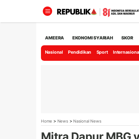
AMEERA
EKONOMI SYARIAH
SKOR
Nasional
Pendidikan
Sport
Internasiona
>
>
Home
News
Nasional News
Mitra Dapur MBG y