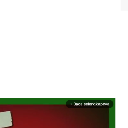
Baca selengkapnya
arrow_forward_ios