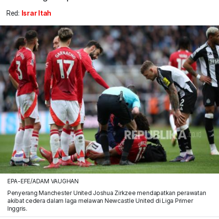
Red:
Israr Itah
EPA-EFE/ADAM VAUGHAN
Penyerang Manchester United Joshua Zirkzee mendapatkan perawatan
akibat cedera dalam laga melawan Newcastle United di Liga Primer
Inggris.