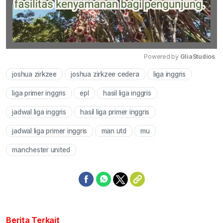
Powered by 
GliaStudios
joshua zirkzee
joshua zirkzee cedera
liga inggris
Mute
liga primer inggris
epl
hasil liga inggris
jadwal liga inggris
hasil liga primer inggris
jadwal liga primer inggris
man utd
mu
manchester united
Berita Terkait