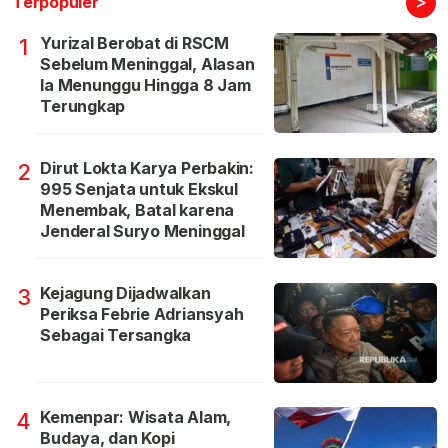
>
Terpopuler
Yurizal Berobat di RSCM
1
Sebelum Meninggal, Alasan
Ia Menunggu Hingga 8 Jam
Terungkap
Dirut Lokta Karya Perbakin:
2
995 Senjata untuk Ekskul
Menembak, Batal karena
Jenderal Suryo Meninggal
Kejagung Dijadwalkan
3
Periksa Febrie Adriansyah
Sebagai Tersangka
Kemenpar: Wisata Alam,
4
Budaya, dan Kopi