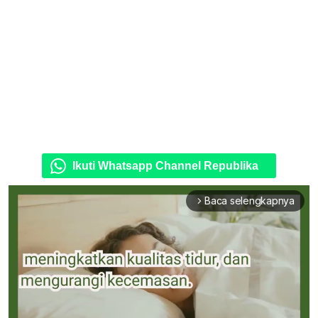
Ikuti Whatsapp Channel Republika
Baca selengkapnya
arrow_forward_ios