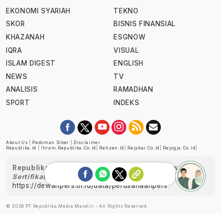
EKONOMI SYARIAH
TEKNO
SKOR
BISNIS FINANSIAL
KHAZANAH
ESGNOW
IQRA
VISUAL
ISLAM DIGEST
ENGLISH
NEWS
TV
ANALISIS
RAMADHAN
SPORT
INDEKS
About Us
|
Pedoman Siber
|
Disclaimer
Republika.id
|
Ihram.republika.co.id
|
Retizen.id
|
Rejabar.co.id
|
Rejogja.co.id
|
Republika telah diverifikasi oleh Dewan Pers
Sertifikat Nomor 1058/DP-Verifikasi/K/XII/2022
https://dewanpers.or.id/data/perusahaanpers
Ask me!
© 2026 PT Republika Media Mandiri - All Rights Reserved.