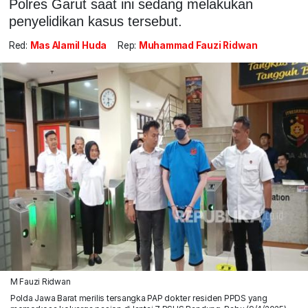
Polres Garut saat ini sedang melakukan
penyelidikan kasus tersebut.
Red:
Mas Alamil Huda
Rep:
Muhammad Fauzi Ridwan
M Fauzi Ridwan
Polda Jawa Barat merilis tersangka PAP dokter residen PPDS yang