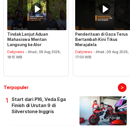
Tindak Lanjut Aduan
Penderitaan di Gaza Terus
Mahasiswa Mentan
Bertambah Kini Tikus
Langsung ke Alor
Merajalela
Dailynews
- Ahad , 09 Aug 2026,
Dailynews
- Ahad , 09 Aug 2026,
18:15 WIB
17:00 WIB
>
Terpopuler
Start dari P16, Veda Ega
1
Finish di Urutan 9 di
Silverstone Inggris