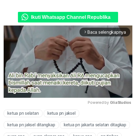
Ikuti Whatsapp Channel Republika
Baca selengkapnya
arrow_forward_ios
Powered by 
GliaStudios
ketua pn selatan
ketua pn jaksel
Mute
ketua pn jaksel ditangkap
ketua pn jakarta selatan ditagkap