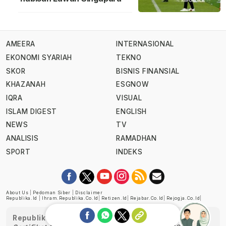
AMEERA
INTERNASIONAL
EKONOMI SYARIAH
TEKNO
SKOR
BISNIS FINANSIAL
KHAZANAH
ESGNOW
IQRA
VISUAL
ISLAM DIGEST
ENGLISH
NEWS
TV
ANALISIS
RAMADHAN
SPORT
INDEKS
About Us
|
Pedoman Siber
|
Disclaimer
Republika.id
|
Ihram.republika.co.id
|
Retizen.id
|
Rejabar.co.id
|
Rejogja.co.id
|
Republika telah diverifikasi oleh Dewan Pers