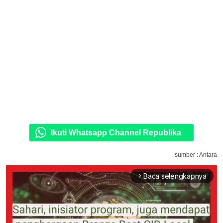
Ikuti Whatsapp Channel Republika
sumber : Antara
Baca selengkapnya
arrow_forward_ios