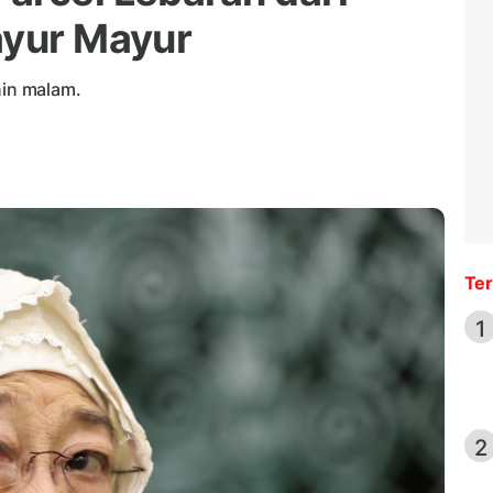
ayur Mayur
in malam.
Ter
1
2