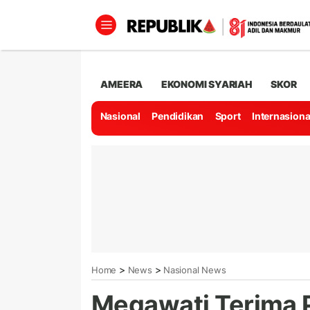
AMEERA
EKONOMI SYARIAH
SKOR
Nasional
Pendidikan
Sport
Internasiona
>
>
Home
News
Nasional News
Megawati Terima P