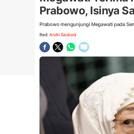
Prabowo, Isinya S
Prabowo mengunjungi Megawati pada Sen
Red:
Andri Saubani