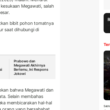
ur kesukaan Megawati, salah
esar.
tkan bibit pohon tomatnya
ur saat dihubungi di
Ter
Prabowo dan
Megawati Akhirnya
si
Bertemu, Ini Respons
Jokowi
apkan bahwa Megawati dan
ta. Selain membahas
eka membicarakan hal-hal
Sabt
ua orang yang bersahabat