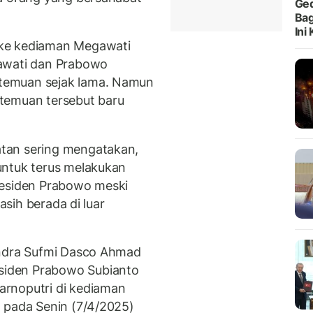
Ged
Bag
Ini
 ke kediaman Megawati
gawati dan Prabowo
temuan sejak lama. Namun
temuan tersebut baru
tan sering mengatakan,
untuk terus melakukan
residen Prabowo meski
asih berada di luar
indra Sufmi Dasco Ahmad
iden Prabowo Subianto
rnoputri di kediaman
 pada Senin (7/4/2025)