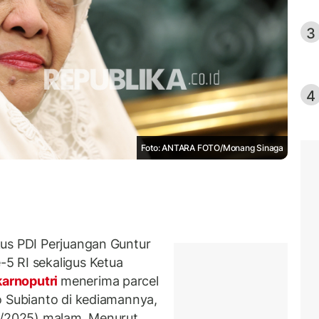
3
4
Foto: ANTARA FOTO/Monang Sinaga
us PDI Perjuangan Guntur
5 RI sekaligus Ketua
arnoputri
menerima parcel
o Subianto di kediamannya,
/4/2025) malam. Menurut