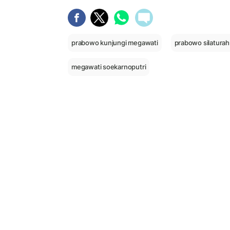
prabowo kunjungi megawati
prabowo silatura
megawati soekarnoputri