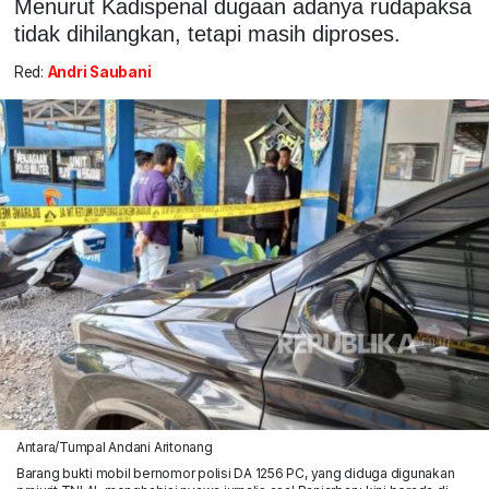
Menurut Kadispenal dugaan adanya rudapaksa
tidak dihilangkan, tetapi masih diproses.
Red:
Andri Saubani
Antara/Tumpal Andani Aritonang
Barang bukti mobil bernomor polisi DA 1256 PC, yang diduga digunakan