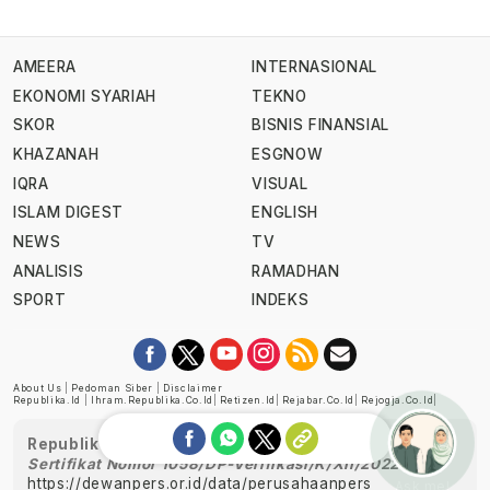
AMEERA
INTERNASIONAL
EKONOMI SYARIAH
TEKNO
SKOR
BISNIS FINANSIAL
KHAZANAH
ESGNOW
IQRA
VISUAL
ISLAM DIGEST
ENGLISH
NEWS
TV
ANALISIS
RAMADHAN
SPORT
INDEKS
About Us
|
Pedoman Siber
|
Disclaimer
Republika.id
|
Ihram.republika.co.id
|
Retizen.id
|
Rejabar.co.id
|
Rejogja.co.id
|
Republika telah diverifikasi oleh Dewan Pers
Sertifikat Nomor 1058/DP-Verifikasi/K/XII/2022
https://dewanpers.or.id/data/perusahaanpers
Ask me!