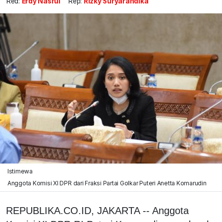
Red:
Erdy Nasrul
Rep:
Rizky Suryarandika
Istimewa
Anggota Komisi XI DPR dari Fraksi Partai Golkar Puteri Anetta Komarudin
REPUBLIKA.CO.ID, JAKARTA -- Anggota