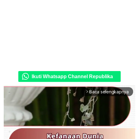
Ikuti Whatsapp Channel Republika
Baca selengkapnya
arrow_forward_ios