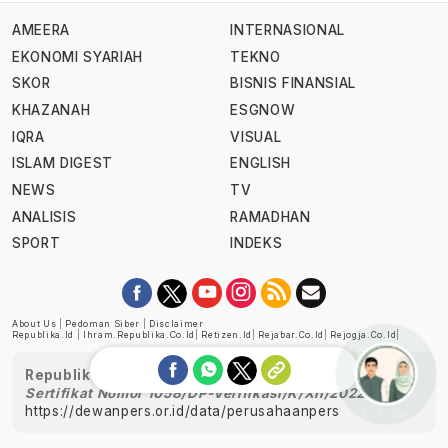
AMEERA
INTERNASIONAL
EKONOMI SYARIAH
TEKNO
SKOR
BISNIS FINANSIAL
KHAZANAH
ESGNOW
IQRA
VISUAL
ISLAM DIGEST
ENGLISH
NEWS
TV
ANALISIS
RAMADHAN
SPORT
INDEKS
About Us
|
Pedoman Siber
|
Disclaimer
Republika.id
|
Ihram.republika.co.id
|
Retizen.id
|
Rejabar.co.id
|
Rejogja.co.id
|
Republika telah diverifikasi oleh Dewan Pers
Sertifikat Nomor 1058/DP-Verifikasi/K/XII/2022
https://dewanpers.or.id/data/perusahaanpers
Ask me!