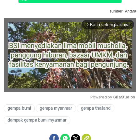
sumber : Antara
Baca selengkapnya
arrow_forward_ios
Powered by 
GliaStudios
gempa bumi
gempa myanmar
gempa thailand
Mute
dampak gempa bumi myanmar