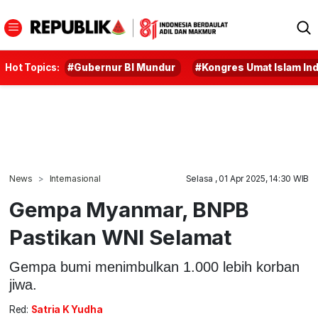
Hot Topics:
#Gubernur BI Mundur
#Kongres Umat Islam In
News
Internasional
Selasa , 01 Apr 2025, 14:30 WIB
Gempa Myanmar, BNPB
Pastikan WNI Selamat
Gempa bumi menimbulkan 1.000 lebih korban
jiwa.
Red:
Satria K Yudha