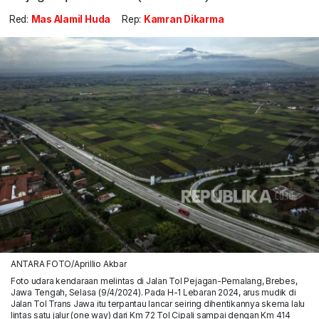
Red:
Mas Alamil Huda
Rep:
Kamran Dikarma
ANTARA FOTO/Aprillio Akbar
Foto udara kendaraan melintas di Jalan Tol Pejagan-Pemalang, Brebes,
Jawa Tengah, Selasa (9/4/2024). Pada H-1 Lebaran 2024, arus mudik di
Jalan Tol Trans Jawa itu terpantau lancar seiring dihentikannya skema lalu
lintas satu jalur (one way) dari Km 72 Tol Cipali sampai dengan Km 414