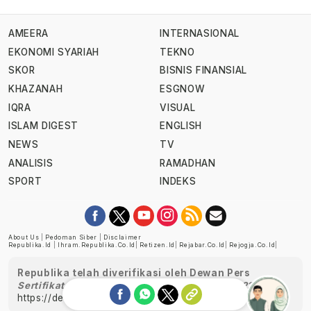
AMEERA
INTERNASIONAL
EKONOMI SYARIAH
TEKNO
SKOR
BISNIS FINANSIAL
KHAZANAH
ESGNOW
IQRA
VISUAL
ISLAM DIGEST
ENGLISH
NEWS
TV
ANALISIS
RAMADHAN
SPORT
INDEKS
About Us
|
Pedoman Siber
|
Disclaimer
Republika.id
|
Ihram.republika.co.id
|
Retizen.id
|
Rejabar.co.id
|
Rejogja.co.id
|
Republika telah diverifikasi oleh Dewan Pers
Sertifikat Nomor 1058/DP-Verifikasi/K/XII/2022
https://dewanpers.or.id/data/perusahaanpers