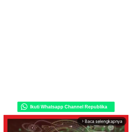
Ikuti Whatsapp Channel Republika
Baca selengkapnya
arrow_forward_ios