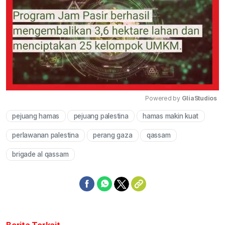
Powered by 
GliaStudios
pejuang hamas
pejuang palestina
hamas makin kuat
Mute
perlawanan palestina
perang gaza
qassam
brigade al qassam