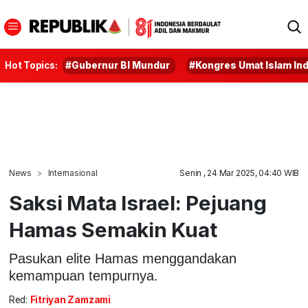
Hot Topics:
#Gubernur BI Mundur
#Kongres Umat Islam In
News
Internasional
Senin , 24 Mar 2025, 04:40 WIB
Saksi Mata Israel: Pejuang
Hamas Semakin Kuat
Pasukan elite Hamas menggandakan
kemampuan tempurnya.
Red:
Fitriyan Zamzami