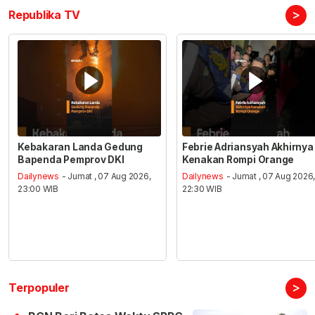
>
Republika TV
Kebakaran Landa Gedung
Febrie Adriansyah Akhirnya
Bapenda Pemprov DKI
Kenakan Rompi Orange
Dailynews
- Jumat , 07 Aug 2026,
Dailynews
- Jumat , 07 Aug 2026
23:00 WIB
22:30 WIB
>
Terpopuler